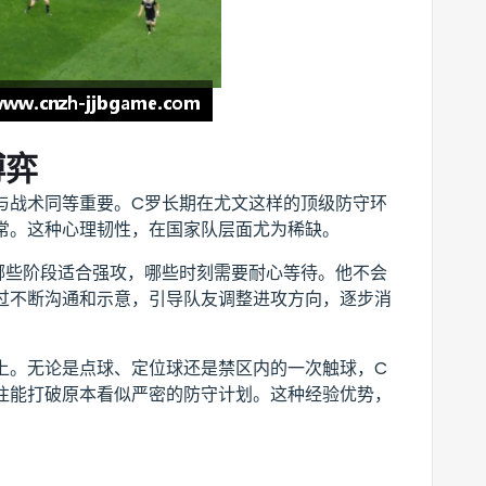
博弈
与战术同等重要。C罗长期在尤文这样的顶级防守环
常。这种心理韧性，在国家队层面尤为稀缺。
哪些阶段适合强攻，哪些时刻需要耐心等待。他不会
过不断沟通和示意，引导队友调整进攻方向，逐步消
上。无论是点球、定位球还是禁区内的一次触球，C
往能打破原本看似严密的防守计划。这种经验优势，