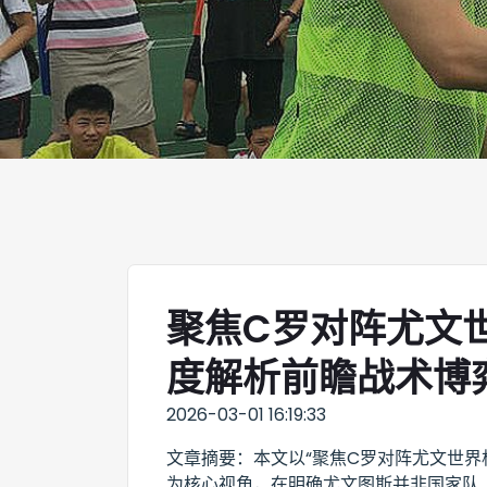
聚焦C罗对阵尤文
度解析前瞻战术博
2026-03-01 16:19:33
文章摘要：本文以“聚焦C罗对阵尤文世界
为核心视角，在明确尤文图斯并非国家队