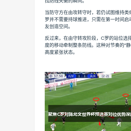
找防线失衡的瞬间。
当防守方在由攻转守时，若仍试图维持类
罗并不需要持球推进，只需在第一时间启
友创造空间。
反过来，在由守转攻阶段，C罗的站位选
度的移动牵制整条防线。这种对节奏的“静
高度紧张状态。