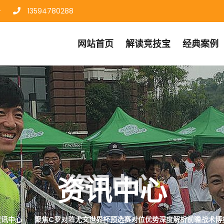
号
13594780288
网站首页
解读竞技宝
经典案例
资讯中心
资讯中心
聚焦C罗对阵尤文世界杯预选赛对位优势深度解析前瞻战术博