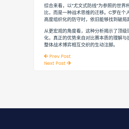
综合来看，以“尤文式防线”为参照的世界
比，而是一种战术思维的迁移。C罗在个
高度组织化的防守时，依旧能够找到破局
从更宏观的角度看，这种分析揭示了顶级
化，真正的优势来自对比赛本质的理解与
整体战术博弈相互交织的生动注脚。
Prev Post
Next Post