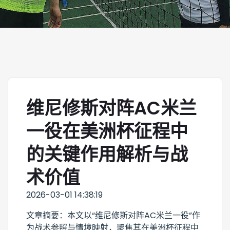
维尼修斯对阵AC米兰
一役在美洲杯征程中
的关键作用解析与战
术价值
2026-03-01 14:38:19
文章摘要：本文以“维尼修斯对阵AC米兰一役”作
为战术参照与情境映射，聚焦其在美洲杯征程中