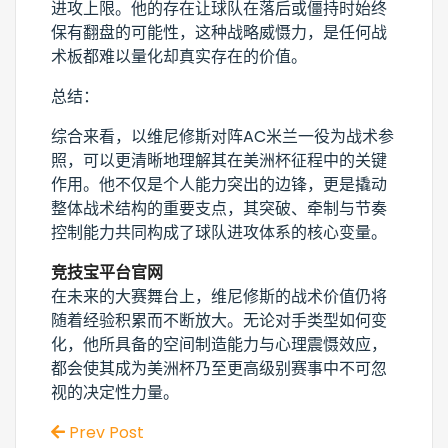
进攻上限。他的存在让球队在落后或僵持时始终
保有翻盘的可能性，这种战略威慑力，是任何战
术板都难以量化却真实存在的价值。
总结：
综合来看，以维尼修斯对阵AC米兰一役为战术参
照，可以更清晰地理解其在美洲杯征程中的关键
作用。他不仅是个人能力突出的边锋，更是撬动
整体战术结构的重要支点，其突破、牵制与节奏
控制能力共同构成了球队进攻体系的核心变量。
竞技宝平台官网
在未来的大赛舞台上，维尼修斯的战术价值仍将
随着经验积累而不断放大。无论对手类型如何变
化，他所具备的空间制造能力与心理震慑效应，
都会使其成为美洲杯乃至更高级别赛事中不可忽
视的决定性力量。
Prev Post