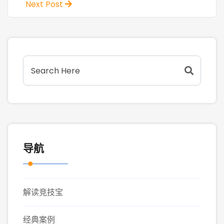
Next Post
导航
解读竞技宝
经典案例