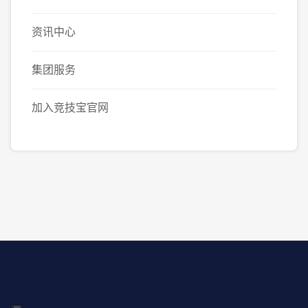
资讯中心
集团服务
加入竞技宝官网