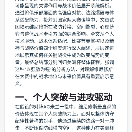
可能呈现的关键作用与战术价值展开系统解析。
通过将俱乐部层面的高强度对抗、边路爆破与体
系适配能力，投射到国家队大赛语境中，文章试
图揭示维尼修斯在攻防转换、空间撕裂、心理博
弈与整体战术牵引方面的综合影响。全文从个人
技术驱动、战术体系适配、比赛节奏掌控以及精
神与战略价值四个维度进行深入阐述，层层递进
地展示其如何在关键战役中成为改变局势的变
量。最终总结部分则回归美洲杯整体征程，强调
这种“以强敌为镜”的分析方法，对理解维尼修斯
在大赛中的战术地位与未来价值具有重要启示意
义。
一、个人突破与进攻驱动
在假设的对阵AC米兰一役中，维尼修斯最直观的
价值体现在其个人突破能力上。面对以整体防守
纪律性著称的对手，他通过连续的边路一对一冲
击，不断压缩防线横向空间，这种能力在美洲杯