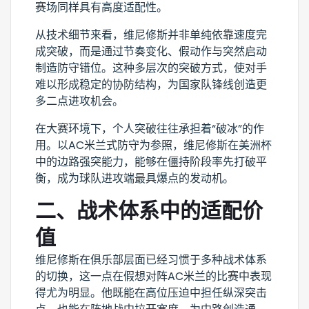
赛场同样具有高度适配性。
从技术细节来看，维尼修斯并非单纯依靠速度完
成突破，而是通过节奏变化、假动作与突然启动
制造防守错位。这种多层次的突破方式，使对手
难以形成稳定的协防结构，为国家队锋线创造更
多二点进攻机会。
在大赛环境下，个人突破往往承担着“破冰”的作
用。以AC米兰式防守为参照，维尼修斯在美洲杯
中的边路强突能力，能够在僵持阶段率先打破平
衡，成为球队进攻端最具爆点的发动机。
二、战术体系中的适配价
值
维尼修斯在俱乐部层面已经习惯于多种战术体系
的切换，这一点在假想对阵AC米兰的比赛中表现
得尤为明显。他既能在高位压迫中担任纵深突击