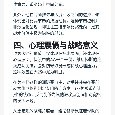
注意力，重塑场上空间分布。
此外，他在高速推进与适度回收之间的选择，也
体现出对比赛节奏的成熟理解。这种节奏控制并
非数据化呈现，却往往直接影响比赛走向，是其
战术价值中极为隐性的部分。
四、心理震慑与战略意义
顶级边锋的价值不仅体现在技术层面，还体现在
心理层面。假设中的AC米兰一役，维尼修斯的连
续成功突破，会对防守球员形成持续心理压力，
这种效应在大赛中尤为明显。
在美洲杯这样的洲际赛事中，对手往往会在赛前
就为维尼修斯制定专门防守方案。这种“被重点针
对”的状态，反而能够为其他进攻点创造相对宽松
的发挥环境。
从更宏观的战略角度看，维尼修斯象征着球队的