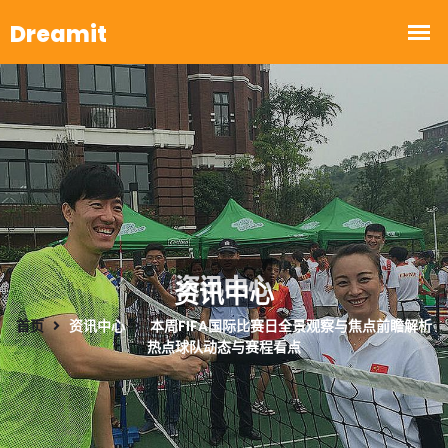
资讯中心
首页
资讯中心
本周FIFA国际比赛日全景观察与焦点前瞻解析
热点球队动态与赛程看点