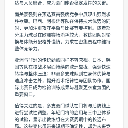
达与人员磨合，成为豪门能否稳定发挥的关键。
南美豪强则在预选赛高强度竞争中展现出强烈求
胜欲望。巴西、阿根廷等队在保持技术优势的同
时，更加注重攻守平衡与比赛节奏控制。随着部
分主力球员在欧洲赛场消耗较大，教练团队对轮
换与体能分配格外谨慎，力求在密集赛程中维持
整体竞争力。
亚洲与非洲的传统劲旅同样不容忽视。日本、韩
国等队在技战术层面持续向欧洲靠拢，强调快速
转换与整体压迫；非洲多支球队则在身体优势与
速度冲击之外，提升战术纪律性与团队协作。国
际比赛日成为检验训练成果与凝聚更衣室氛围的
重要窗口。
值得关注的是，多支豪门球队在门将与后防线上
进行尝试性调整。年轻门将的启用与三中卫体系
的试验，显示出教练组在大赛周期中的长远布
局。这些变化虽带来短期不确定性，却为未来竞