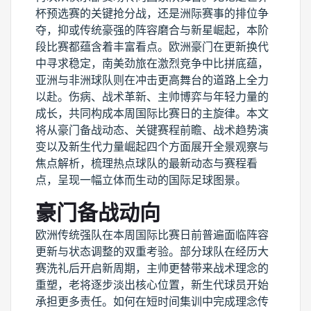
杯预选赛的关键抢分战，还是洲际赛事的排位争
夺，抑或传统豪强的阵容磨合与新星崛起，本阶
段比赛都蕴含着丰富看点。欧洲豪门在更新换代
中寻求稳定，南美劲旅在激烈竞争中比拼底蕴，
亚洲与非洲球队则在冲击更高舞台的道路上全力
以赴。伤病、战术革新、主帅博弈与年轻力量的
成长，共同构成本周国际比赛日的主旋律。本文
将从豪门备战动态、关键赛程前瞻、战术趋势演
变以及新生代力量崛起四个方面展开全景观察与
焦点解析，梳理热点球队的最新动态与赛程看
点，呈现一幅立体而生动的国际足球图景。
豪门备战动向
欧洲传统强队在本周国际比赛日前普遍面临阵容
更新与状态调整的双重考验。部分球队在经历大
赛洗礼后开启新周期，主帅更替带来战术理念的
重塑，老将逐步淡出核心位置，新生代球员开始
承担更多责任。如何在短时间集训中完成理念传