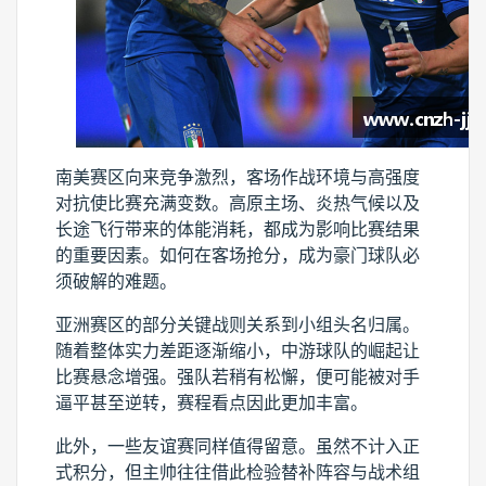
南美赛区向来竞争激烈，客场作战环境与高强度
对抗使比赛充满变数。高原主场、炎热气候以及
长途飞行带来的体能消耗，都成为影响比赛结果
的重要因素。如何在客场抢分，成为豪门球队必
须破解的难题。
亚洲赛区的部分关键战则关系到小组头名归属。
随着整体实力差距逐渐缩小，中游球队的崛起让
比赛悬念增强。强队若稍有松懈，便可能被对手
逼平甚至逆转，赛程看点因此更加丰富。
此外，一些友谊赛同样值得留意。虽然不计入正
式积分，但主帅往往借此检验替补阵容与战术组