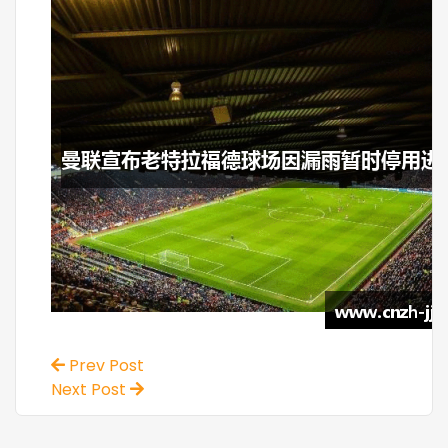
Prev Post
Next Post