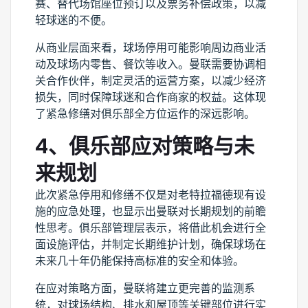
赛、替代场馆座位预订以及票务补偿政策，以减
轻球迷的不便。
从商业层面来看，球场停用可能影响周边商业活
动及球场内零售、餐饮等收入。曼联需要协调相
关合作伙伴，制定灵活的运营方案，以减少经济
损失，同时保障球迷和合作商家的权益。这体现
了紧急修缮对俱乐部全方位运作的深远影响。
4、俱乐部应对策略与未
来规划
此次紧急停用和修缮不仅是对老特拉福德现有设
施的应急处理，也显示出曼联对长期规划的前瞻
性思考。俱乐部管理层表示，将借此机会进行全
面设施评估，并制定长期维护计划，确保球场在
未来几十年仍能保持高标准的安全和体验。
在应对策略方面，曼联将建立更完善的监测系
统，对球场结构、排水和屋顶等关键部位进行实