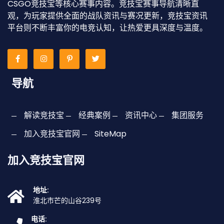
CSGO竞技宝等核心赛事内容。竞技宝赛事导航清晰直
观，为玩家提供全面的战队资讯与赛况更新，竞技宝资讯
平台则不断丰富你的电竞认知，让热爱更具深度与温度。
导航
解读竞技宝
经典案例
资讯中心
集团服务
加入竞技宝官网
SiteMap
加入竞技宝官网
地址:
淮北市芒的山谷239号
电话: