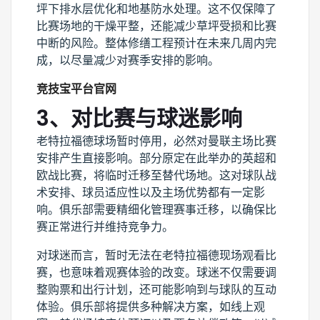
坪下排水层优化和地基防水处理。这不仅保障了
比赛场地的干燥平整，还能减少草坪受损和比赛
中断的风险。整体修缮工程预计在未来几周内完
成，以尽量减少对赛季安排的影响。
竞技宝平台官网
3、对比赛与球迷影响
老特拉福德球场暂时停用，必然对曼联主场比赛
安排产生直接影响。部分原定在此举办的英超和
欧战比赛，将临时迁移至替代场地。这对球队战
术安排、球员适应性以及主场优势都有一定影
响。俱乐部需要精细化管理赛事迁移，以确保比
赛正常进行并维持竞争力。
对球迷而言，暂时无法在老特拉福德现场观看比
赛，也意味着观赛体验的改变。球迷不仅需要调
整购票和出行计划，还可能影响到与球队的互动
体验。俱乐部将提供多种解决方案，如线上观