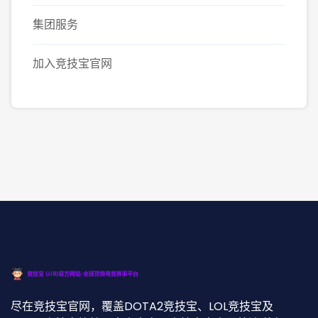
集团服务
加入竞技宝官网
尽在竞技宝官网，覆盖DOTA2竞技宝、LOL竞技宝及