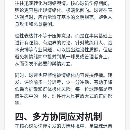
往往迅速转化为网络舆情。核心球员伤停期间，
舆论更容易出现情绪化、极端化倾向。球迷在表
达观点时，应自觉遵守基本的文明规范，避免人
身攻击和恶意揣测。
理性表达并不等于压抑意见，而是在事实基础上
进行有逻辑、有边界的讨论。针对教练用人、战
术安排等专业问题，可以提出建设性质疑，但应
避免将情绪简单投射到某一球员或管理者身上，
从而引发不必要的舆情对立。
同时，球迷也应警惕被情绪化内容裹挟传播。转
发、评论前多一分思考，少一分冲动，有助于降
低谣言扩散和群体极化风险。每一位球迷都是舆
情生态中的一环，理性行为具有放大式的正向影
响。
四、多方协同应对机制
在核心球员伤停引发的舆情环境中，单靠球迷自