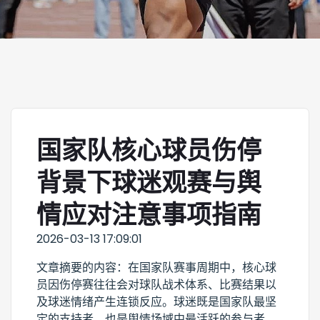
国家队核心球员伤停
背景下球迷观赛与舆
情应对注意事项指南
2026-03-13 17:09:01
文章摘要的内容：在国家队赛事周期中，核心球
员因伤停赛往往会对球队战术体系、比赛结果以
及球迷情绪产生连锁反应。球迷既是国家队最坚
定的支持者，也是舆情场域中最活跃的参与者。