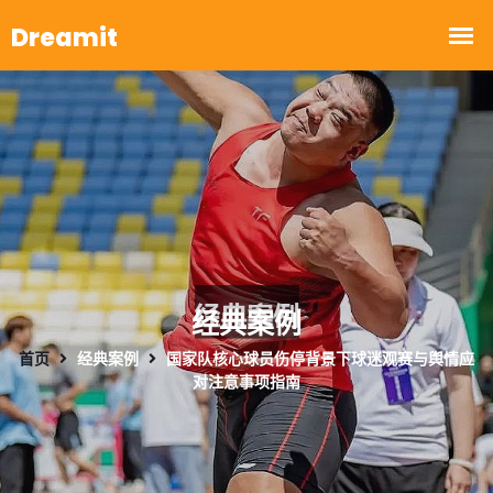
经典案例
首页
经典案例
国家队核心球员伤停背景下球迷观赛与舆情应
对注意事项指南