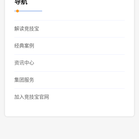
导航
解读竞技宝
经典案例
资讯中心
集团服务
加入竞技宝官网