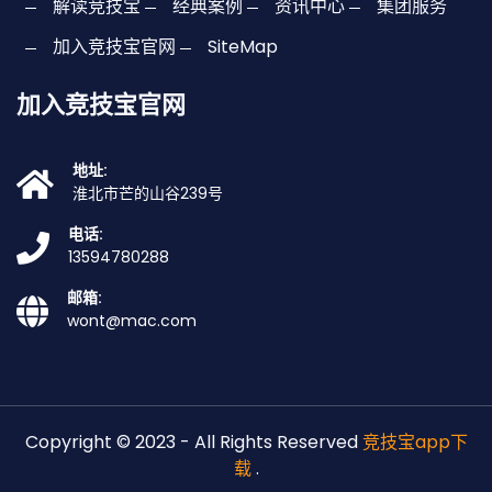
解读竞技宝
经典案例
资讯中心
集团服务
加入竞技宝官网
SiteMap
加入竞技宝官网
地址:
淮北市芒的山谷239号
电话:
13594780288
邮箱:
wont@mac.com
Copyright © 2023 - All Rights Reserved
竞技宝app下
载
.