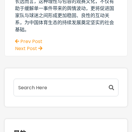
长远而言，这种理性与包容的观赛文化，不仅有
助于缓解单一事件带来的舆情波动，更将促进国
家队与球迷之间形成更加稳固、良性的互动关
系，为中国体育生态的持续发展奠定坚实的社会
基础。
Prev Post
Next Post