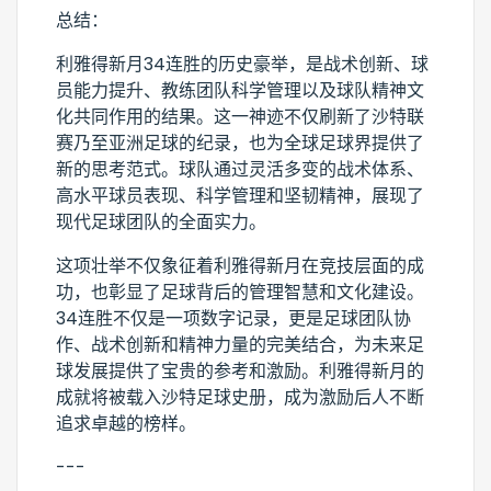
总结：
利雅得新月34连胜的历史豪举，是战术创新、球
员能力提升、教练团队科学管理以及球队精神文
化共同作用的结果。这一神迹不仅刷新了沙特联
赛乃至亚洲足球的纪录，也为全球足球界提供了
新的思考范式。球队通过灵活多变的战术体系、
高水平球员表现、科学管理和坚韧精神，展现了
现代足球团队的全面实力。
这项壮举不仅象征着利雅得新月在竞技层面的成
功，也彰显了足球背后的管理智慧和文化建设。
34连胜不仅是一项数字记录，更是足球团队协
作、战术创新和精神力量的完美结合，为未来足
球发展提供了宝贵的参考和激励。利雅得新月的
成就将被载入沙特足球史册，成为激励后人不断
追求卓越的榜样。
---