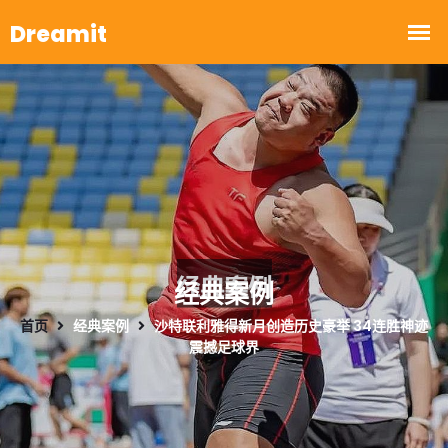
经典案例
首页
经典案例
沙特联利雅得新月创造历史豪举 34连胜神迹
震撼足球界