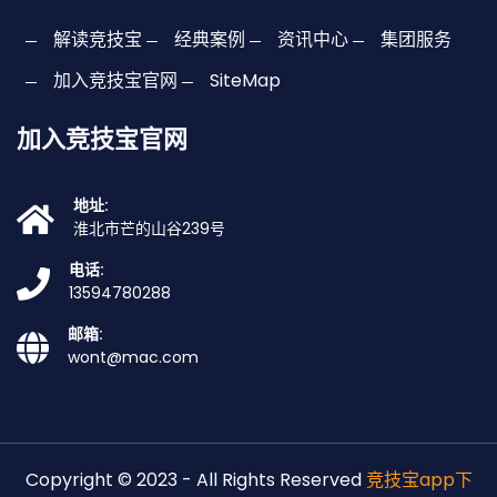
解读竞技宝
经典案例
资讯中心
集团服务
加入竞技宝官网
SiteMap
加入竞技宝官网
地址:
淮北市芒的山谷239号
电话:
13594780288
邮箱:
wont@mac.com
Copyright © 2023 - All Rights Reserved
竞技宝app下