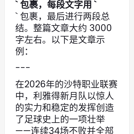
` 包裹，每段文字用 `
` 包裹，最后进行两段总
结。整篇文章大约 3000
字左右。以下是文章示
例：
---
在2026年的沙特职业联赛
中，利雅得新月队以惊人
的实力和稳定的发挥创造
了足球史上的一项壮举
——连续34场不败并全部