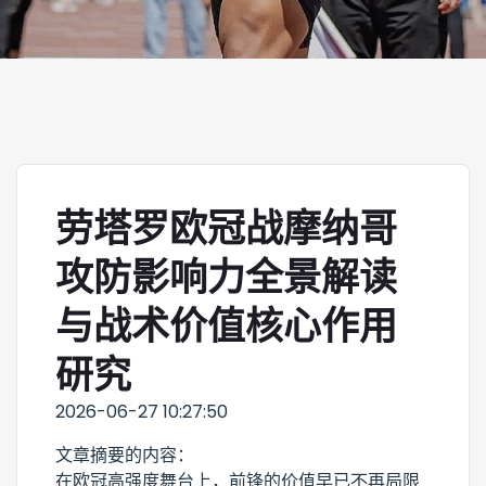
劳塔罗欧冠战摩纳哥
攻防影响力全景解读
与战术价值核心作用
研究
2026-06-27 10:27:50
文章摘要的内容：
在欧冠高强度舞台上，前锋的价值早已不再局限