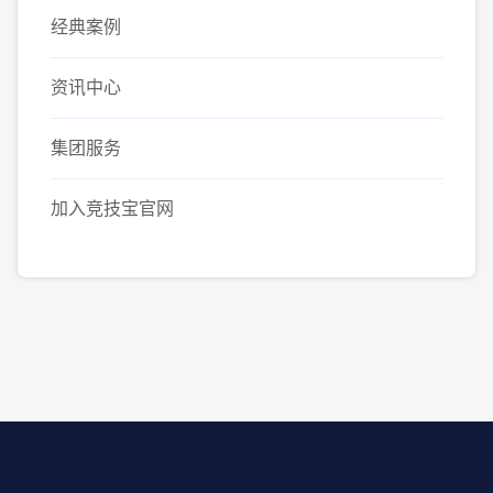
经典案例
资讯中心
集团服务
加入竞技宝官网