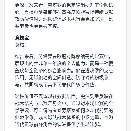
更深层次来看，劳塔罗的稳定输出提升了全队信
心。当核心前锋能够在高强度欧冠赛场持续贡献
攻防价值时，球队整体战术执行会更加坚决，比
赛节奏也更易被掌控。
竞技宝
总结：
综合来看，劳塔罗在欧冠对阵摩纳哥的比赛中，
展现出的并非单一维度的个人能力，而是一种覆
盖攻防全链条的综合影响力。他在进攻端的支点
作用、无球跑动的空间创造、防守端的积极参
与，共同构成了其不可替代的核心价值。
这种价值不仅体现在数据层面，更深刻地反映在
战术结构与比赛走势之中。通过对本场比赛的全
景解读，可以清晰看到劳塔罗如何以现代前锋的
典范形象，成为球队战术体系的中枢力量，也为
当代足球前锋角色的演进提供了生动注脚。