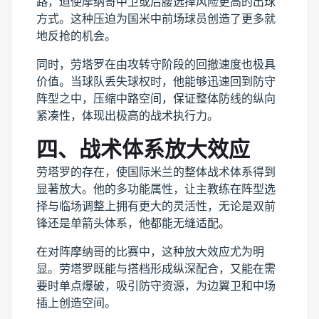
路，迫使摩纳哥中卫或后腰选择风险更高的出球
方式。这种压迫为国米中前场球员创造了更多就
地反抢的机会。
同时，劳塔罗在由攻转守阶段的回撤速度也极具
价值。当球队丢失球权时，他能够迅速回到防守
阵型之中，压缩中路空间，保证整体防线的纵向
紧凑性，体现出极高的战术执行力。
四、战术体系放大效应
劳塔罗的存在，使国际米兰的整体战术体系得到
显著放大。他的多功能属性，让主教练在阵型选
择与临场调整上拥有更大的灵活性，无论是双前
锋还是单箭头体系，他都能无缝适配。
在对阵摩纳哥的比赛中，这种放大效应尤为明
显。劳塔罗既能与搭档形成纵深配合，又能在需
要时单点爆破，吸引防守资源，为边翼卫和中场
插上创造空间。