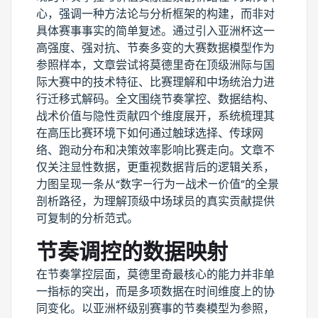
心，强调一种方法论与分析框架的构建，而非对
具体赛事事实的简单复述。通过引入亚洲杯这一
高强度、强对抗、节奏多变的大赛数据模型作为
参照样本，文章尝试将莫德里奇在顶级洲际与国
际大赛中的技术特征、比赛理解和中场统治力进
行迁移式解码。全文围绕节奏掌控、数据结构、
战术价值与隐性贡献四个维度展开，系统梳理其
在高压比赛环境下如何通过触球选择、传球网
络、跑动分布和决策效率影响比赛走向。文章不
仅关注显性数据，更重视数据背后的逻辑关系，
力图呈现一条从“数字—行为—战术—价值”的全景
剖析路径，为理解顶级中场球员的真实贡献提供
可复制的分析范式。
节奏调控的数据映射
在节奏掌控层面，莫德里奇最核心的能力并非单
一指标的突出，而是多项数据在时间维度上的协
同变化。以亚洲杯级别赛事的节奏模型为参照，