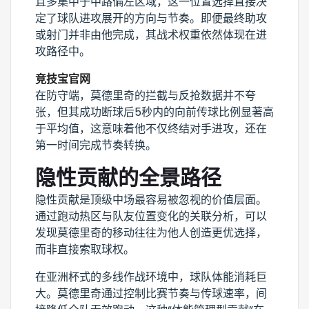
且多集中于中路偏左区域，这一位置选择直接决
定了球队进攻展开的方向与节奏。即便最终助攻
或射门并非由他完成，其战术权重依然体现在进
攻路径中。
竞技宝官网
在防守端，莫德里奇的拦截与反抢数据并不夸
张，但其成功断球后5秒内的向前传球比例显著高
于平均值，这意味着他不仅终结对手进攻，还在
第一时间完成节奏转换。
隐性贡献的全景路径
隐性贡献是顶级中场最容易被忽视的价值层面。
通过跑动热区与队友位置变化的关联分析，可以
发现莫德里奇的移动往往为他人创造更优选择，
而非直接索取球权。
在亚洲杯式的多线作战环境中，球队体能消耗巨
大。莫德里奇通过控制比赛节奏与传球速率，间