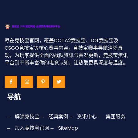
尽在竞技宝官网，覆盖DOTA2竞技宝、LOL竞技宝及
CSGO竞技宝等核心赛事内容。竞技宝赛事导航清晰直
观，为玩家提供全面的战队资讯与赛况更新，竞技宝资讯
平台则不断丰富你的电竞认知，让热爱更具深度与温度。
导航
解读竞技宝
经典案例
资讯中心
集团服务
加入竞技宝官网
SiteMap