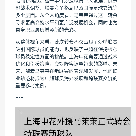
临的新挑战。这一事件涉及球员个人发展、俱乐
部战术调整、联赛竞争格局以及国际足球交流等
多个层面。从个人角度看，马莱莱通过这一转会
寻求更高竞技水平和更广泛发展机会，同时也为
自身职业履历增添新的光彩。
从整体视角来看，此次转会不仅凸显了沙特联赛
吸引国际球员的能力，也反映了中超在保持核心
球员稳定性方面的挑战。上海申花需要通过战术
优化和引援策略，应对阵容调整带来的影响。未
来，随着马莱莱在新联赛的表现和发展，他的职
业轨迹将成为中超球员海外发展和跨联赛交流的
重要参考案例。
---