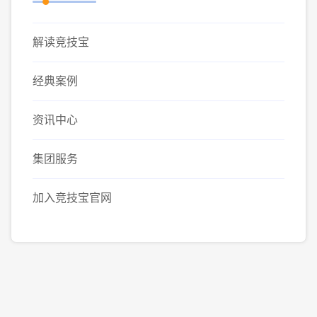
解读竞技宝
经典案例
资讯中心
集团服务
加入竞技宝官网