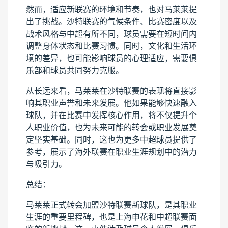
然而，适应新联赛的环境和节奏，也对马莱莱提
出了挑战。沙特联赛的气候条件、比赛密度以及
战术风格与中超有所不同，球员需要在短时间内
调整身体状态和比赛习惯。同时，文化和生活环
境的差异，也可能影响球员的心理适应，需要俱
乐部和球员共同努力克服。
从长远来看，马莱莱在沙特联赛的表现将直接影
响其职业声誉和未来发展。他如果能够快速融入
球队，并在比赛中发挥核心作用，将不仅提升个
人职业价值，也为未来可能的转会或职业发展奠
定坚实基础。同时，这也为更多中超球员提供了
参考，展示了海外联赛在职业生涯规划中的潜力
与吸引力。
总结：
马莱莱正式转会加盟沙特联赛新球队，是其职业
生涯的重要里程碑，也是上海申花和中超联赛面