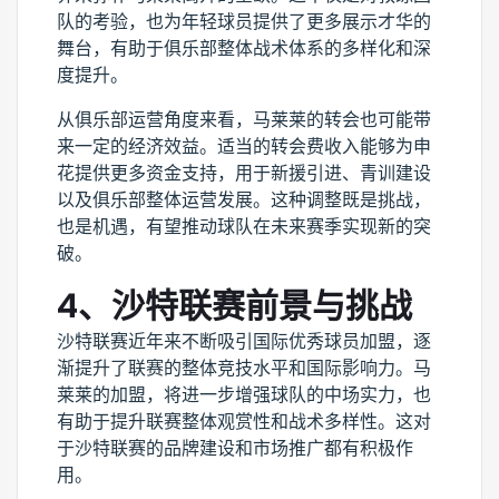
队的考验，也为年轻球员提供了更多展示才华的
舞台，有助于俱乐部整体战术体系的多样化和深
度提升。
从俱乐部运营角度来看，马莱莱的转会也可能带
来一定的经济效益。适当的转会费收入能够为申
花提供更多资金支持，用于新援引进、青训建设
以及俱乐部整体运营发展。这种调整既是挑战，
也是机遇，有望推动球队在未来赛季实现新的突
破。
4、沙特联赛前景与挑战
沙特联赛近年来不断吸引国际优秀球员加盟，逐
渐提升了联赛的整体竞技水平和国际影响力。马
莱莱的加盟，将进一步增强球队的中场实力，也
有助于提升联赛整体观赏性和战术多样性。这对
于沙特联赛的品牌建设和市场推广都有积极作
用。