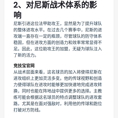
2、对尼斯战术体系的影
响
尼斯引进这位法甲助攻王，显然是为了提升球队
的整体进攻水平。在过去几个赛季中，尼斯的进
攻端一直存在一定的瓶颈，尽管球队的防守体系
稳固，但在进攻方面的创造力和效率常常显得不
足。因此，这位助攻王的加盟，无疑为球队注入
了新的活力。
竞技宝官网
从战术层面来看，这名球员的加入将使得尼斯在
进攻组织上更加灵活多变。他的传球视野和创造
力使得球队在进攻时能够更加快速地完成进攻转
换，同时也能在阵地战中提供更多的选择。主教
练可能会根据这名球员的特点调整球队的进攻套
路，尤其是在面对强敌时，利用他的传球和跑位
打破对方防线。