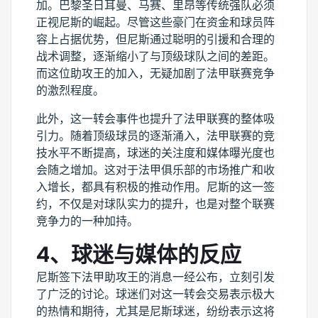
加。巴黎圣日耳曼、马赛、里昂等传统强队必须
正视尼斯的崛起。尽管这些豪门在资金和球员阵
容上占据优势，但尼斯通过聪明的引援和合理的
战术调整，逐渐缩小了与顶级球队之间的差距。
而这位助攻王的加入，无疑加剧了法甲联赛竞争
的激烈程度。
此外，这一转会事件也提升了法甲联赛的整体吸
引力。随着顶级球员的逐渐涌入，法甲联赛的竞
技水平不断提高，球迷的关注度和媒体曝光度也
会随之增加。这对于法甲俱乐部的市场推广和收
入增长，都具有积极的推动作用。尼斯的这一签
约，不仅是对球队实力的提升，也是对整个联赛
竞争力的一种加持。
4、球迷与媒体的反应
尼斯签下法甲助攻王的消息一经公布，立刻引发
了广泛的讨论。球迷们对这一转会交易表示极大
的热情和期待，尤其是尼斯球迷，纷纷表示这将