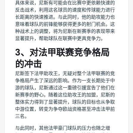
具体来说，尼斯有可能会在比赛中更依赖快速的
反击战术，利用这名球员的速度和传球能力进行
长距离的快速推进。与此同时，他的助攻能力也
意味着球队的前锋能够获得更多的射门机会。这
种战术上的调整，将为尼斯在新赛季的表现带来
显著提升，帮助球队在联赛中更具竞争力。
3、对法甲联赛竞争格局
的冲击
尼斯签下法甲助攻王，无疑对整个法甲联赛的竞
争格局产生了深远的影响。作为一支长期处于中
游的球队，尼斯通过这一重磅引援宣告了他们在
新赛季的野心。随着这位助攻王的加盟，尼斯的
整体实力得到了显著提升，球队的目标也从争取
中游位置，转变为争夺欧战资格甚至冲击法甲前
三名。
与此同时，其他法甲豪门球队的压力也随之增