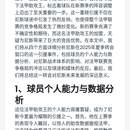
下法甲助攻王，标志着球队在新赛季的阵容调整
上迈出了至关重要的一步。这一重磅引援不仅在
尼斯球迷中引发了热烈反响，也使得整个法甲联
赛的竞争格局发生了微妙变化。新的赛季充满了
不确定性和期待，而这名法甲助攻王的加盟，无
疑为尼斯带来了巨大的竞技优势。在本文中，我
们将从四个方面详细分析尼斯在2025年夏季转会
窗口的这一引援事件，包括球员的个人能力与数
据分析、对尼斯战术体系的影响、对法甲联赛竞
争格局的冲击以及球迷和媒体的反应。最后，我
们将总结这一转会对尼斯未来发展的深远意义。
1、球员个人能力与数据分
析
这位法甲助攻王的个人能力毋庸置疑，成为了尼
斯今夏最为耀眼的引援之一。首先，他在上赛季
的表现令人瞩目，以惊人的助攻数据傲视法甲，