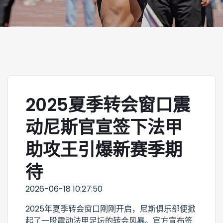
2025夏季转会窗口震
动尼斯官宣签下法甲
助攻王引爆新赛季期
待
2026-06-18 10:27:50
2025年夏季转会窗口刚刚开启，尼斯俱乐部便掀
起了一股震动法甲足坛的转会风暴。官方宣布签