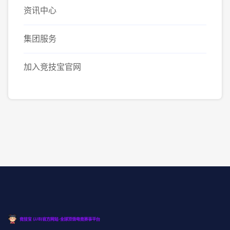
资讯中心
集团服务
加入竞技宝官网