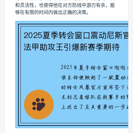
和灵活性，也使得他在对方防线中游刃有余，能
够在有限的时间内做出正确的决策。