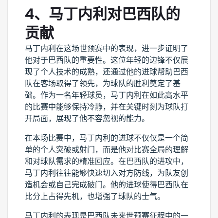
4、马丁内利对巴西队的
贡献
马丁内利在这场世预赛中的表现，进一步证明了
他对于巴西队的重要性。这位年轻的边锋不仅展
现了个人技术的成熟，还通过他的进球帮助巴西
队在客场取得了领先，为球队的胜利奠定了基
础。作为一名年轻球员，马丁内利在如此高水平
的比赛中能够保持冷静，并在关键时刻为球队打
开局面，展现了他不容忽视的能力。
在本场比赛中，马丁内利的进球不仅仅是一个简
单的个人突破或射门，而是他对比赛全局的理解
和对球队需求的精准回应。在巴西队的进攻中，
马丁内利往往能够快速切入对方防线，为队友创
造机会或自己完成破门。他的进球使得巴西队在
比分上占得先机，也增强了球队的士气。
马丁内利的表现是巴西队未来世预赛征程中的一