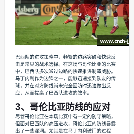
巴西队的进攻策略中，频繁的边路突破和快速反
击是常见的战术选择。在这场与哥伦比亚的比赛
中，巴西队多次通过边路的快速推进制造威胁。
马丁内利作为边锋之一，能够迅速接到队友的传
球，并在对方防线尚未完全回防时迅速做出反
应，从而提高了巴西队进攻的效率。
3、哥伦比亚防线的应对
尽管哥伦比亚在本场比赛中有一定的防守策略，
但面对巴西队的高压进攻，哥伦比亚的防线暴露
出了一些漏洞。尤其是在马丁内利破门的过程