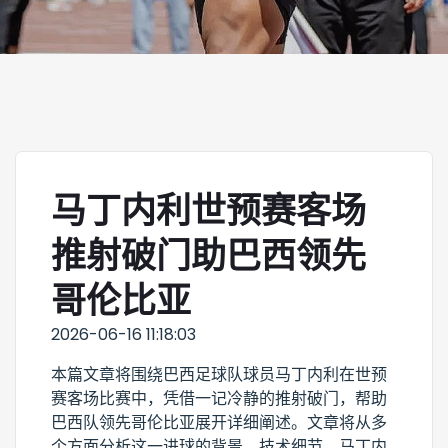
马丁内利世预赛客场
推射破门助巴西领先
哥伦比亚
2026-06-16 11:18:03
本篇文章将围绕巴西足球队球员马丁内利在世预
赛客场比赛中，凭借一记冷静的推射破门，帮助
巴西队领先哥伦比亚展开详细阐述。文章将从多
个方面分析这一进球的背景、技术细节、马丁内