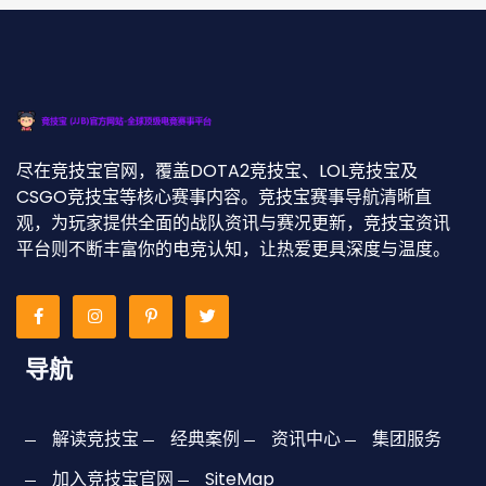
尽在竞技宝官网，覆盖DOTA2竞技宝、LOL竞技宝及
CSGO竞技宝等核心赛事内容。竞技宝赛事导航清晰直
观，为玩家提供全面的战队资讯与赛况更新，竞技宝资讯
平台则不断丰富你的电竞认知，让热爱更具深度与温度。
导航
解读竞技宝
经典案例
资讯中心
集团服务
加入竞技宝官网
SiteMap