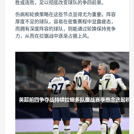
胜或连败，足以彻底改变球队的争四前景。
伤病和轮换策略在这些节点显得尤为重要。阵容
厚度不足的球队，容易在密集赛程中显露疲态，
而拥有深度阵容的球队，则能通过轮换保持竞争
力，从而在拉锯战中逐渐占据上风。