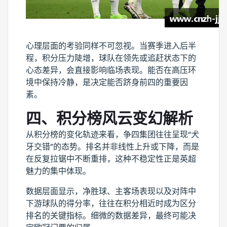
心理层面的考验同样不可忽视。当赛季进入后半
程，积分压力陡增，球队在领先或追赶状态下的
心态差异，会直接影响临场表现。能否在高压环
境中保持冷静，是决定能否跻身前四的重要因
素。
四、积分榜风云变幻解析
从积分榜的变化轨迹来看，争四集团往往呈现“犬
牙交错”的态势。排名并非线性上升或下降，而是
在反复拉锯中不断重排，这种不稳定性正是英超
魅力的集中体现。
数据层面显示，净胜球、主客场表现以及对阵中
下游球队的得分率，往往在积分相近时成为区分
排名的关键指标。细微的数据差异，最终可能决