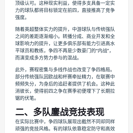
顶级认可。这种现实利益，使得多支具备一定实
力的球队都将目标锁定在前四，直接推高了竞争
强度。
随着英超整体实力的提升，中游球队与传统强队
之间的差距逐渐缩小。转播分成、商业开发和全
球影响力的提升，让更多俱乐部有能力引进高水
平球员和教练，争四不再是少数豪门的“内战”，
而演变成多方势力参与的混战。
此外，赛程密集与多线作战也改变了争四格局。
部分传统强队因欧战和杯赛牵扯精力，在联赛中
频频失分，为身后的追赶者提供了机会。这种此
消彼长，使得前四之争在赛季初便埋下了长期拉
锯的伏笔。
二、多队鏖战竞技表现
在实际比赛中，争四球队展现出截然不同却同样
顽强的竞技风格。有的球队依靠稳定防守和高效