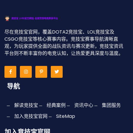
尽在竞技宝官网，覆盖DOTA2竞技宝、LOL竞技宝及
CSGO竞技宝等核心赛事内容。竞技宝赛事导航清晰直
观，为玩家提供全面的战队资讯与赛况更新，竞技宝资讯
平台则不断丰富你的电竞认知，让热爱更具深度与温度。
导航
解读竞技宝
经典案例
资讯中心
集团服务
加入竞技宝官网
SiteMap
加入竞技宝官网