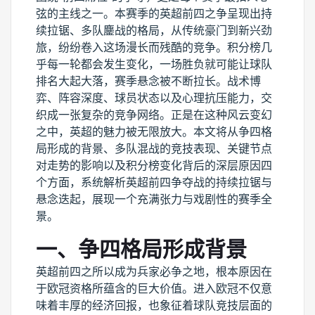
弦的主线之一。本赛季的英超前四之争呈现出持
续拉锯、多队鏖战的格局，从传统豪门到新兴劲
旅，纷纷卷入这场漫长而残酷的竞争。积分榜几
乎每一轮都会发生变化，一场胜负就可能让球队
排名大起大落，赛季悬念被不断拉长。战术博
弈、阵容深度、球员状态以及心理抗压能力，交
织成一张复杂的竞争网络。正是在这种风云变幻
之中，英超的魅力被无限放大。本文将从争四格
局形成的背景、多队混战的竞技表现、关键节点
对走势的影响以及积分榜变化背后的深层原因四
个方面，系统解析英超前四争夺战的持续拉锯与
悬念迭起，展现一个充满张力与戏剧性的赛季全
景。
一、争四格局形成背景
英超前四之所以成为兵家必争之地，根本原因在
于欧冠资格所蕴含的巨大价值。进入欧冠不仅意
味着丰厚的经济回报，也象征着球队竞技层面的