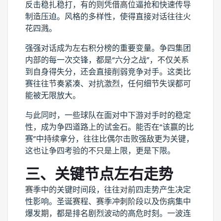
反击稳扎稳打，有的则凭借高位逼抢和快速传导
制造压迫。风格的多样性，使得直接对话往往火
花四溅。
强强对话成为左右积分榜的重要变量。争四集团
内部的每一次交锋，都是“六分之战”，不仅关系
到自身得失分，还会直接削弱竞争对手。这类比
赛往往节奏紧凑、对抗激烈，任何细节失误都可
能被无限放大。
与此同时，一些球队在面对中下游对手时的稳定
性，成为争四道路上的试金石。能否在“该赢的比
赛”中持续拿分，往往比偶尔击败强敌更为关键，
这也让争四考验的不只是上限，更是下限。
三、关键节点左右走势
赛季中的关键时间段，往往对前四走势产生决定
性影响。圣诞赛程、赛季冲刺阶段以及伤病集中
爆发期，都是排名剧烈波动的高危时刻。一波连