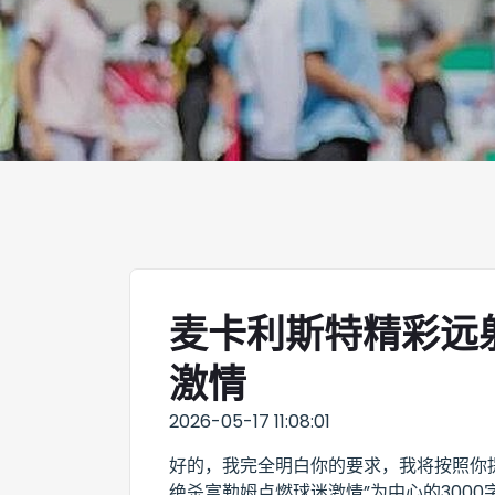
麦卡利斯特精彩远
激情
2026-05-17 11:08:01
好的，我完全明白你的要求，我将按照你
绝杀富勒姆点燃球迷激情”为中心的300