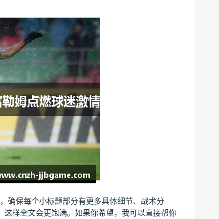
字，确保每个小标题部分有更多具体细节、战术分
，这样全文会更饱满。如果你希望，我可以直接帮你