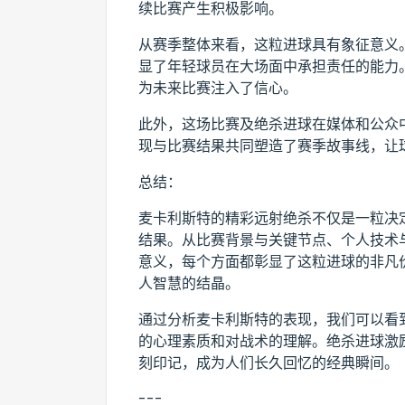
续比赛产生积极影响。
从赛季整体来看，这粒进球具有象征意义
显了年轻球员在大场面中承担责任的能力
为未来比赛注入了信心。
此外，这场比赛及绝杀进球在媒体和公众
现与比赛结果共同塑造了赛季故事线，让
总结：
麦卡利斯特的精彩远射绝杀不仅是一粒决
结果。从比赛背景与关键节点、个人技术
意义，每个方面都彰显了这粒进球的非凡
人智慧的结晶。
通过分析麦卡利斯特的表现，我们可以看
的心理素质和对战术的理解。绝杀进球激
刻印记，成为人们长久回忆的经典瞬间。
---