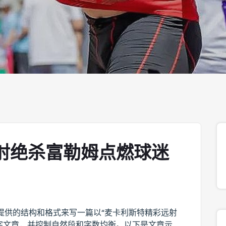
射绝杀富勒姆点燃球迷
提供的结构和格式来写一篇以“麦卡利斯特精彩远射
0字文章，并控制自然段和字数均衡。以下是文章示