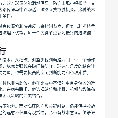
着，双方球员体能消耗明显，防守出现小幅松动。麦
边路传递与中路渗透，试图寻找致胜机会。这种战术
和条件。
过高位逼抢和快速反击来控制节奏，但麦卡利斯特凭
进球埋下伏笔。每一个关键节点都为最终的进球铺平
行
人技术。从控球、调整步伐到精准射门，每一个动作
脚，以完美弧线突破门将防守，球速与角度的结合让
要力量，也需要极高的空间判断能力和心理素质。
理解也非常到位。他在比赛中不仅注重自身位置的选
化。在绝杀瞬间，他选择站位和出脚时机都与教练布
与团队策略的完美结合。
抗压能力。面对高压防守和关键时刻，仍能保持冷静
他的远射不仅具有观赏性，也带有战术意义。绝杀进