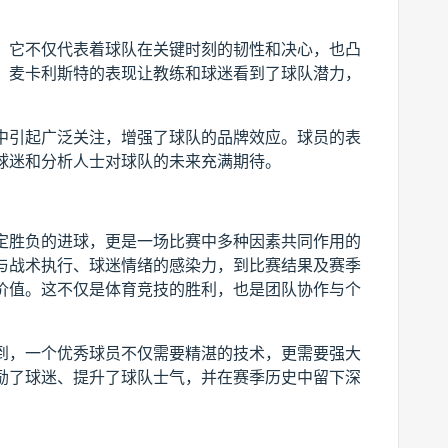
。它不仅代表着球队在关键时刻的韧性和决心，也凸
。麦卡利斯特的表现让教练和球迷看到了球队潜力，
中引起广泛关注，增强了球队的品牌效应。球员的表
球迷和分析人士对球队的未来充满期待。
定胜负的进球，更是一场比赛中多种因素共同作用的
与战术执行、球迷情绪的感染力，到比赛结果及赛季
价值。这不仅是体育竞技的胜利，也是团队协作与个
到，一个优秀球员不仅需要精湛的技术，更需要强大
励了球迷、提升了球队士气，并在赛季历史中留下深