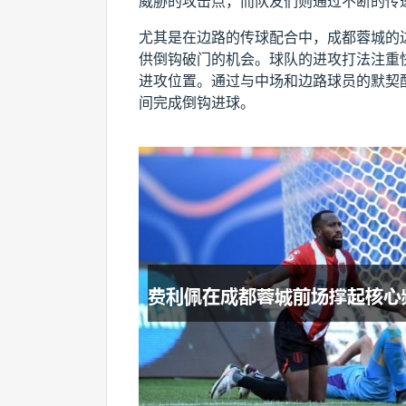
威胁的攻击点，而队友们则通过不断的传
尤其是在边路的传球配合中，成都蓉城的
供倒钩破门的机会。球队的进攻打法注重
进攻位置。通过与中场和边路球员的默契
间完成倒钩进球。