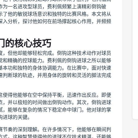
作为一名进攻型球员，费利佩频繁上演精彩倒钩破
示了他的敏锐球场意识和独特的比赛风格。本文将从
深入分析，探讨他如何在前场撑起核心作用，并频频
门的核心技巧
度，但他却能够轻松完成。倒钩这种技术动作对球员
觉和精确的控球能力。费利佩的倒钩进球之所以能够
基本功和独特的身体协调能力。在比赛中，面对快速
速判断球的轨迹，并用身体的旋转和灵活的脚法完成
这使得他能够在空中保持平衡，迅速作出反应。即便
点，并以极短的时间做出倒钩动作。其次，倒钩进球
腻，能够在复杂的情况下稳定命中球门。他对球的掌
钩进球的关键。
赛节奏的深刻理解。在许多情况下，他能够在瞬间判
方式。这种智慧使得他的进球不仅技术精湛，还能够