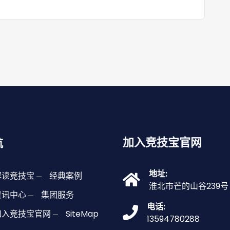
加入竞技宝官网
航
地址:
解读竞技宝
经典案例
淮北市芒的山谷239号
资讯中心
集团服务
电话:
加入竞技宝官网
SiteMap
13594780288