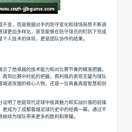
成不变，而是根据对手的防守变化和球场局势不断调
进球更加多样化，甚至能够在防守球员的盯防下完成
是个人技术的体现，更是团队协作的结果。
展示了他卓越的技术能力和对比赛节奏的精准把握。
，再到比赛中时机的把握，费利佩的表现无疑为球队
蓉城进攻端的核心人物，还是一位具备高度智慧和创
分证明了他是现代足球中极具魅力和实战价值的前锋
，更成为了成都蓉城足球历史中的经典一幕。通过不
将继续为球队带来更多的胜利和荣耀。