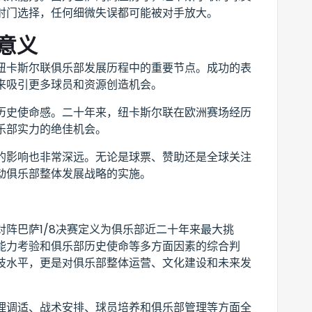
射门选择，任何细微失误都可能被对手放大。
意义
纽卡斯尔联俱乐部发展历程中的重要节点。成功的表
来吸引更多球员和资源创造机会。
历史使命感。二十年来，纽卡斯尔联在欧洲赛场经历
乐部实力的绝佳机会。
的影响也非常深远。无论是球票、赞助还是全球关注
动俱乐部整体发展战略的实施。
阵巴萨1/8决赛定义为俱乐部近二十年来最大挑
能力考验和俱乐部历史使命等多方面因素的综合判
技水平，更是对俱乐部整体运营、文化建设和未来发
理调适、战术安排、球员培养和俱乐部管理等方面全