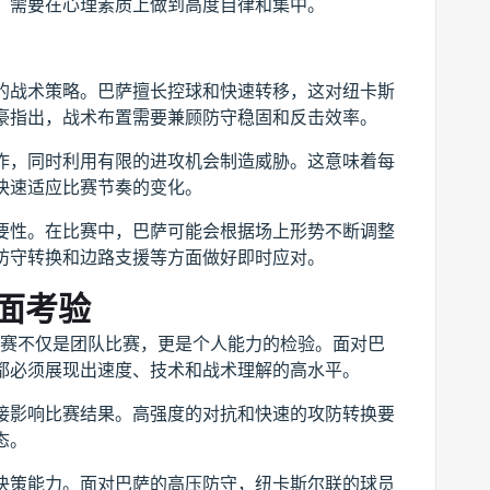
，需要在心理素质上做到高度自律和集中。
的战术策略。巴萨擅长控球和快速转移，这对纽卡斯
豪指出，战术布置需要兼顾防守稳固和反击效率。
作，同时利用有限的进攻机会制造威胁。这意味着每
快速适应比赛节奏的变化。
要性。在比赛中，巴萨可能会根据场上形势不断调整
防守转换和边路支援等方面做好即时应对。
面考验
决赛不仅是团队比赛，更是个人能力的检验。面对巴
都必须展现出速度、技术和战术理解的高水平。
接影响比赛结果。高强度的对抗和快速的攻防转换要
态。
决策能力。面对巴萨的高压防守，纽卡斯尔联的球员