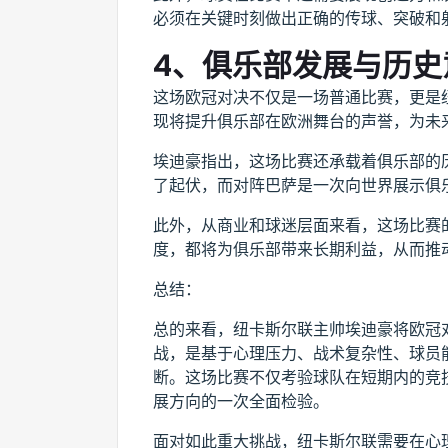
必须在关键时刻做出正确的传球、突破和
4、俱乐部发展与历史
这场欧冠对决不仅是一场普通比赛，更是
现将提升俱乐部在欧洲舞台的声誉，为未
埃迪豪指出，这场比赛还承载着俱乐部的
了起伏，而对阵巴萨是一次向世界展示俱
此外，从商业和球迷层面来看，这场比赛
度，都将为俱乐部带来长期利益，从而推
总结：
总的来看，纽卡斯尔联主帅埃迪豪将欧冠对
战，是基于心理压力、战术复杂性、球员
断。这场比赛不仅考验球队在短期内的竞
展方向的一次全面检验。
面对如此重大挑战，纽卡斯尔联需要在心