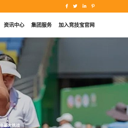
资讯中心
集团服务
加入竞技宝官网
十年最大挑战