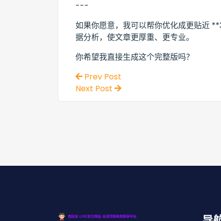
---
如果你愿意，我可以帮你优化成更贴近 **
据分析，使文章更厚重、更专业。
你希望我直接生成这个完整版吗？
Prev Post
Next Post
导