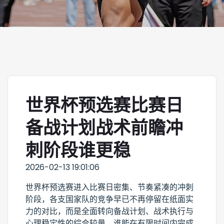
世界杯预选赛比赛日
备战计划战术前瞻冲
刺阶段谁更稳
2026-02-13 19:01:06
世界杯预选赛进入比赛日密集、节奏紧凑的冲刺
阶段，各支国家队的竞争早已不再停留在纸面实
力的对比，而是全面转向备战计划、战术执行与
心理稳定性的综合较量。谁能在有限时间内完成