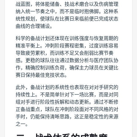
战蓝图，将体能储备、技战术磨合以及伤病管理
纳入统一节奏之中，而不是临时抱佛脚。这种系
统性规划，使球队在比赛日来临前便已完成状态
曲线的合理铺设。
科学的备战计划还体现在训练强度与恢复周期的
精准平衡上。冲刺阶段赛程密集，过度训练容易
导致疲劳累积，而训练不足又会削弱比赛节奏
感。更稳的球队往往通过数据分析与医疗团队协
作，精确控制训练负荷，确保主力球员在关键比
赛日保持最佳竞技状态。
此外，备战计划的系统性也表现在对对手研究的
持续性上。不是简单针对下一场比赛，而是对同
组对手进行阶段性拆解和动态更新。通过不断修
正备战重点，球队在冲刺阶段面对不同风格的对
手时，仍能保持清晰思路，这正是稳定性的来源
之一。