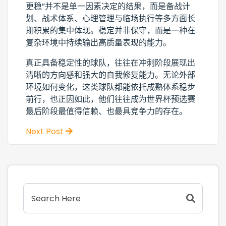
更稳”并不是单一因素决定的结果，而是备战计
划、战术体系、心理管理与临场执行等多方面长
期积累的集中体现。稳定并非保守，而是一种在
复杂环境中持续输出高质量表现的能力。
真正具备稳定性的球队，往往在冲刺阶段展现出
清晰的方向感和强大的自我修复能力。无论外部
环境如何变化，这类球队都能依托成熟体系稳步
前行，也正因如此，他们往往成为世界杯预选赛
最后阶段最值得信赖、也最具竞争力的存在。
Next Post