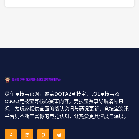
尽在竞技宝官网，覆盖DOTA2竞技宝、LOL竞技宝及
CSGO竞技宝等核心赛事内容。竞技宝赛事导航清晰直
观，为玩家提供全面的战队资讯与赛况更新，竞技宝资讯
平台则不断丰富你的电竞认知，让热爱更具深度与温度。