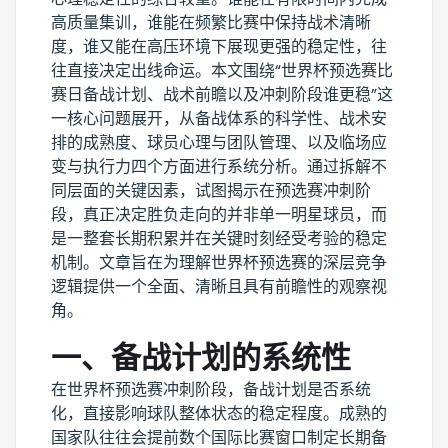
高质量集训，谁能在频繁比赛中保持战术清晰
度，谁又能在高压环境下展现更强的稳定性，往
往直接决定出线命运。本文围绕“世界杯预选赛比
赛日备战计划、战术前瞻以及冲刺阶段谁更稳”这
一核心问题展开，从备战体系的科学性、战术安
排的成熟度、球员心理与团队管理、以及临场应
变与执行力四个方面进行系统分析。通过拆解不
同层面的关键因素，试图揭示在预选赛冲刺阶
段，真正决定胜负走向的并非单一明星球员，而
是一整套长期积累并在关键时刻经受考验的稳定
机制。文章旨在为理解世界杯预选赛的深层竞争
逻辑提供一个全面、清晰且具有前瞻性的观察视
角。
一、备战计划的系统性
在世界杯预选赛冲刺阶段，备战计划是否系统
化，直接影响球队整体状态的稳定程度。成熟的
国家队往往会提前数个国际比赛窗口制定长期备