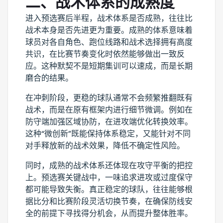
二、战术体系的成熟度
进入预选赛后半程，战术体系是否成熟，往往比
战术本身是否先进更为重要。成熟的体系意味着
球员对各自角色、跑位线路和战术选择拥有高度
共识，在比赛节奏变化时依然能够做出一致反
应。这种默契不是短期集训可以速成，而是长期
磨合的结果。
在冲刺阶段，更稳的球队通常不会频繁推翻既有
战术，而是在原有框架内进行细节微调。例如在
防守端加强区域协防，在进攻端优化转换效率。
这种“微创新”既能保持体系稳定，又能针对不同
对手释放新的战术效果，降低不确定性风险。
同时，成熟的战术体系还体现在攻守平衡的把控
上。预选赛关键战中，一味追求进攻或过度保守
都可能导致失衡。真正稳定的球队，往往能够根
据比分和比赛阶段灵活切换节奏，在确保防线安
全的前提下寻找得分机会，从而提升整体胜率。