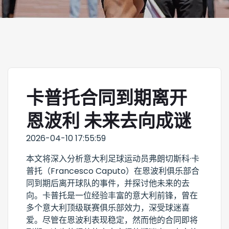
卡普托合同到期离开
恩波利 未来去向成谜
2026-04-10 17:55:59
本文将深入分析意大利足球运动员弗朗切斯科·卡
普托（Francesco Caputo）在恩波利俱乐部合
同到期后离开球队的事件，并探讨他未来的去
向。卡普托是一位经验丰富的意大利前锋，曾在
多个意大利顶级联赛俱乐部效力，深受球迷喜
爱。尽管在恩波利表现稳定，然而他的合同即将