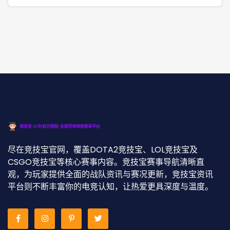
尽在竞技宝官网，覆盖DOTA2竞技宝、LOL竞技宝及
CSGO竞技宝等核心赛事内容。竞技宝赛事导航清晰直
观，为玩家提供全面的战队资讯与赛况更新，竞技宝资讯
平台则不断丰富你的电竞认知，让热爱更具深度与温度。