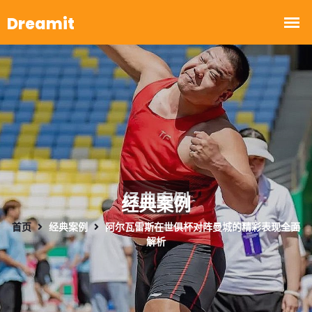
经典案例
首页
经典案例
阿尔瓦雷斯在世俱杯对阵曼城的精彩表现全面
解析