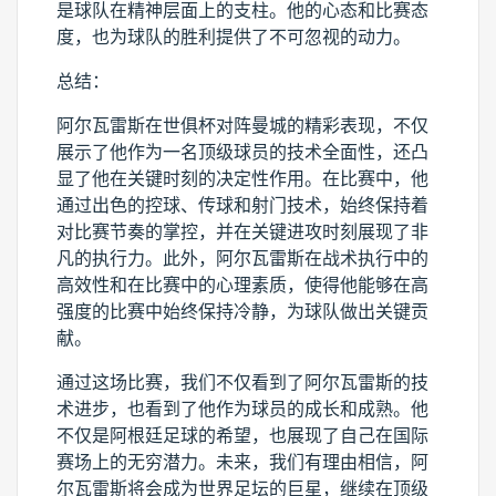
是球队在精神层面上的支柱。他的心态和比赛态
度，也为球队的胜利提供了不可忽视的动力。
总结：
阿尔瓦雷斯在世俱杯对阵曼城的精彩表现，不仅
展示了他作为一名顶级球员的技术全面性，还凸
显了他在关键时刻的决定性作用。在比赛中，他
通过出色的控球、传球和射门技术，始终保持着
对比赛节奏的掌控，并在关键进攻时刻展现了非
凡的执行力。此外，阿尔瓦雷斯在战术执行中的
高效性和在比赛中的心理素质，使得他能够在高
强度的比赛中始终保持冷静，为球队做出关键贡
献。
通过这场比赛，我们不仅看到了阿尔瓦雷斯的技
术进步，也看到了他作为球员的成长和成熟。他
不仅是阿根廷足球的希望，也展现了自己在国际
赛场上的无穷潜力。未来，我们有理由相信，阿
尔瓦雷斯将会成为世界足坛的巨星，继续在顶级