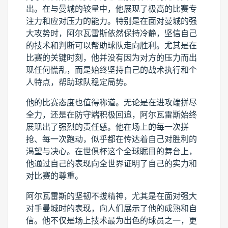
出。在与曼城的较量中，他展现了极高的比赛专
注力和应对压力的能力。特别是在面对曼城的强
大攻势时，阿尔瓦雷斯依然保持冷静，坚信自己
的技术和判断可以帮助球队走向胜利。尤其是在
比赛的关键时刻，他并没有因为对方的压力而出
现任何慌乱，而是始终坚持自己的战术执行和个
人特点，帮助球队稳定局势。
他的比赛态度也值得称道。无论是在进攻端拼尽
全力，还是在防守端积极回追，阿尔瓦雷斯始终
展现出了强烈的责任感。他在场上的每一次拼
抢、每一次跑动，似乎都在传达着自己对胜利的
渴望与决心。在世俱杯这个全球瞩目的舞台上，
他通过自己的表现向全世界证明了自己的实力和
对比赛的尊重。
阿尔瓦雷斯的坚韧不拔精神，尤其是在面对强大
对手曼城时的表现，向人们展示了他的成熟和自
信。他不仅是场上技术最为出色的球员之一，更