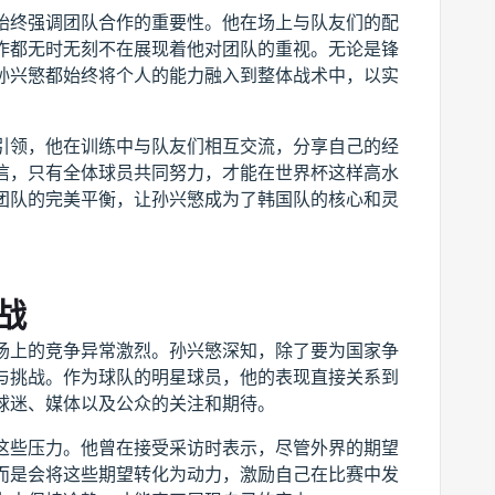
始终强调团队合作的重要性。他在场上与队友们的配
作都无时无刻不在展现着他对团队的重视。无论是锋
孙兴慜都始终将个人的能力融入到整体战术中，以实
引领，他在训练中与队友们相互交流，分享自己的经
信，只有全体球员共同努力，才能在世界杯这样高水
团队的完美平衡，让孙兴慜成为了韩国队的核心和灵
战
场上的竞争异常激烈。孙兴慜深知，除了要为国家争
与挑战。作为球队的明星球员，他的表现直接关系到
球迷、媒体以及公众的关注和期待。
这些压力。他曾在接受采访时表示，尽管外界的期望
而是会将这些期望转化为动力，激励自己在比赛中发