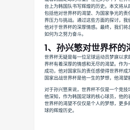
台上为韩国队书写辉煌的历史。本文将从
包括他对世界杯的渴望、为国家争光的责
界压力与挑战。通过这些方面的探讨，我
他对于世界杯的深厚情感。最终，我们将
如何为之努力奋斗。
1、孙兴慜对世界杯的
世界杯无疑是每一位足球运动员梦寐以求
界杯有着深厚的情感和无尽的渴望。作为
成功，他对国家队的责任感使得世界杯成
国家出战世界杯是他一生的梦想，他渴望
对于孙兴慜来说，世界杯不仅是一个竞技
他深知，作为韩国足球的核心球员，他的
世界杯的渴望不仅仅是个人的梦想，更多
球的辉煌历史。