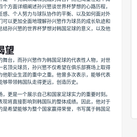
四个方面详细阐述孙兴慜谈世界杯梦想的心路历程，
任感、个人努力与球队协作的平衡、以及如何面对外
们可以更加全面地理解孙兴慜作为球员的成长轨迹和
总结孙兴慜的世界杯梦想对韩国足球的意义，以及他
渴望
的舞台，而孙兴慜作为韩国足球的代表性人物，对世
一名顶尖球员，孙兴慜不仅希望在俱乐部赛场上取得
为他职业生涯的重中之重。他曾多次表示，能够代表
能够带领韩国队走得更远，创造历史。
场，更是一个展示自己和国家足球实力的重要时刻。
表现将直接影响到韩国队的整体成绩。因此，他对于
的是希望能够为整个国家赢得荣誉，书写属于韩国足