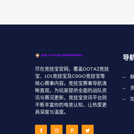
导
尽在竞技宝官网，覆盖DOTA2竞技
宝、LOL竞技宝及CSGO竞技宝等
核心赛事内容。竞技宝赛事导航清
晰直观，为玩家提供全面的战队资
讯与赛况更新，竞技宝资讯平台则
不断丰富你的电竞认知，让热爱更
具深度与温度。