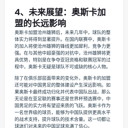
4、未来展望：奥斯卡加
盟的长远影响
奥斯卡加盟沧州雄狮后，未来几年中，球队的整
体实力将得到显著提升。在国内联赛中，奥斯卡
的加入将使沧州雄狮的锋线更加犀利，竞争力更
强。在与其他中超豪强的对抗中，沧州雄狮将更
具优势，特别是在争夺亚冠资格和联赛冠军的过
程中，奥斯卡无疑是球队不可或缺的核心人物。
除了在俱乐部层面带来的变化外，奥斯卡的加盟
还可能对中国男足的整体建设产生深远影响。如
果奥斯卡最终成功归化并代表中国队出战，那么
无论是在亚足联的赛事还是世界杯预选赛中，中
国男足的实力将有望迎来质的飞跃。奥斯卡作为
一名世界级的球员，能够为中国队提供更高水平
的战术支持，提升球队的技术含量。这一切都让
球迷们对未来的中国足球充满了信心。