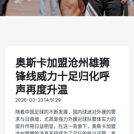
奥斯卡加盟沧州雄狮
锋线威力十足归化呼
声再度升温
2026-03-23 14:51:29
随着中国足球的不断发展，国内球迷对外援的需
求与日俱增，尤其是强力外援对球队整体实力的
提升作用日益明显。在这一背景下，奥斯卡加盟
沧州雄狮的消息无疑成为了足坛的热议话题。奥