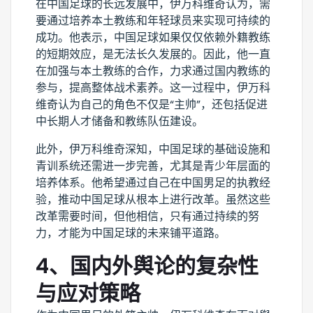
在中国足球的长远发展中，伊万科维奇认为，需
要通过培养本土教练和年轻球员来实现可持续的
成功。他表示，中国足球如果仅仅依赖外籍教练
的短期效应，是无法长久发展的。因此，他一直
在加强与本土教练的合作，力求通过国内教练的
参与，提高整体战术素养。这一过程中，伊万科
维奇认为自己的角色不仅是“主帅”，还包括促进
中长期人才储备和教练队伍建设。
此外，伊万科维奇深知，中国足球的基础设施和
青训系统还需进一步完善，尤其是青少年层面的
培养体系。他希望通过自己在中国男足的执教经
验，推动中国足球从根本上进行改革。虽然这些
改革需要时间，但他相信，只有通过持续的努
力，才能为中国足球的未来铺平道路。
4、国内外舆论的复杂性
与应对策略