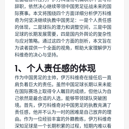
辞职，依然决心继续带领中国男足征战未来的国
际赛事。本文将围绕四个方面详细分析伊万科维
奇为何坚决继续执教中国男足：一是个人责任感
的体现，二是球队的潜力和调整空间，三是中国
足球的长期发展需要，四是国内外舆论的复杂性
与应对策略。通过这四个方面的剖析，本文旨在
为读者提供一个全面的视角，帮助大家理解伊万
科维奇的决心与坚持。
1、个人责任感的体现
作为中国男足的主帅，伊万科维奇在接任后一直
肩负着巨大的责任。虽然中国足球长期以来未能
在国际赛场上取得令人瞩目的成绩，但他认为自
己依然是最合适的人选，能够带领球队突破困
境。首先，伊万科维奇对中国男足的执教充满了
责任感，他并不认为一时的困难是自己放弃的理
由。作为一位经验丰富的外籍教练，伊万科维奇
深知足球是一个长期积累的过程，短期内难以看