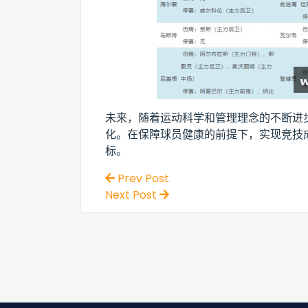
未来，随着运动科学和管理理念的不断进
化。在保障球员健康的前提下，实现竞技
标。
Prev Post
Next Post