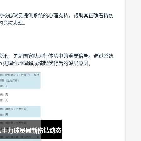
为核心球员提供系统的心理支持，帮助其正确看待伤
的竞技表现。
资讯，更是国家队运行体系中的重要信号。通过系统
以更理性地理解成绩起伏背后的深层原因。