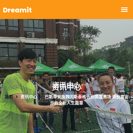
资讯中心
首页
资讯中心
巴斯蒂安施魏因斯泰格告别美国赛场 退役宣言
开启全新人生篇章