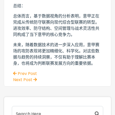
总结：
总体而言，基于数据视角的分析表明，意甲正在
完成从传统防守联赛向现代综合型联赛的转型。
进攻效率、防守结构、空间管理与战术灵活性共
同构成了当下意甲的核心竞争力。
未来，随着数据技术的进一步深入应用，意甲赛
场的攻防表现将更加精细化、科学化。对这些数
据与趋势的持续洞察，不仅有助于理解比赛本
身，也将成为判断联赛发展方向的重要依据。
Prev Post
Next Post