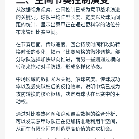
三、空间节奏控制演变
从数据视角观察，空间控制已成为意甲战术演进
的关键词。球队平均阵型长度、宽度以及球员间
距的统计，显示出意甲正在通过更科学的站位分
布来管理比赛空间。
在节奏层面，传球速度、回合持续时间和攻防转
换时长的变化，揭示了比赛风格的微妙调整。部
分球队选择加快纵向推进，而另一些则通过横向
转移来拖动对手防线，形成多样化节奏。
中场区域的数据尤为关键。触球密度、传球成功
率以及丢失球权后的反抢效率，说明中场已成为
攻防转换的核心枢纽，决定着球队在比赛中的主
动权。
通过对比赛热区图和跑动覆盖数据的综合分析，
可以发现意甲球队正在更加精准地利用半空间，
从而在有限空间内创造更高价值的进攻机会。