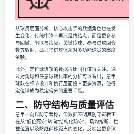
从球员层面分析，核心攻击手的数据角色也在发
生变化。传统中锋不再只是终结点，而是更多参
与回撤、串联与策应。关键传球、参与进攻回合
数等数据，凸显了进攻体系对多功能球员的高度
依赖。
此外，定位球进攻的数据占比同样值得关注。通
过对角球和任意球转化率的分析可以看出，意甲
球队在细节设计和执行层面投入更多资源，使得
定位球成为稳定得分的重要手段。
二、防守结构与质量评估
意甲一向以防守著称，但数据表明其防守逻辑正
在从“低位死守”转向“结构化防守”。场均抢断、拦
截位置以及防线前移距离的变化，反映出更多球