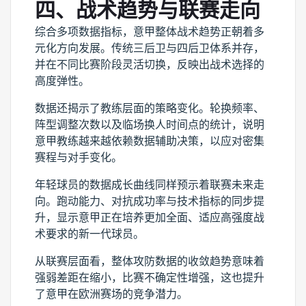
四、战术趋势与联赛走向
综合多项数据指标，意甲整体战术趋势正朝着多
元化方向发展。传统三后卫与四后卫体系并存，
并在不同比赛阶段灵活切换，反映出战术选择的
高度弹性。
数据还揭示了教练层面的策略变化。轮换频率、
阵型调整次数以及临场换人时间点的统计，说明
意甲教练越来越依赖数据辅助决策，以应对密集
赛程与对手变化。
年轻球员的数据成长曲线同样预示着联赛未来走
向。跑动能力、对抗成功率与技术指标的同步提
升，显示意甲正在培养更加全面、适应高强度战
术要求的新一代球员。
从联赛层面看，整体攻防数据的收敛趋势意味着
强弱差距在缩小，比赛不确定性增强，这也提升
了意甲在欧洲赛场的竞争潜力。