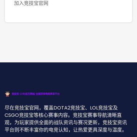
加入竞技宝官网
尽在竞技宝官网，覆盖DOTA2竞技宝、LOL竞技宝及
CSGO竞技宝等核心赛事内容。竞技宝赛事导航清晰直
观，为玩家提供全面的战队资讯与赛况更新，竞技宝资讯
平台则不断丰富你的电竞认知，让热爱更具深度与温度。