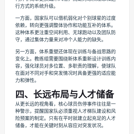
行方式的系统升级。
一方面，国家队可以借机弱化对个别球星的过度
依赖，转向更强调整体协作和功能互补的体系。
这种体系更注重空间利用、无球跑动以及团队防
守，通过集体力量来对冲个人能力的缺失。
另一方面，体系重塑还体现在训练与备战思路的
变化上。教练组需要围绕新体系重新设计训练内
容，强化球员对多位置、多职责的理解，使球队
在面对不同对手和突发情况时具备更强的适应能
力和弹性。
四、长远布局与人才储备
从更长远的视角看，核心球员伤停事件往往是一
种警示，提醒国家队必须重视人才梯队建设和风
险预案的制定。只有在平时就建立起充足的人才
储备，才能在关键时刻从容应对突发状况。