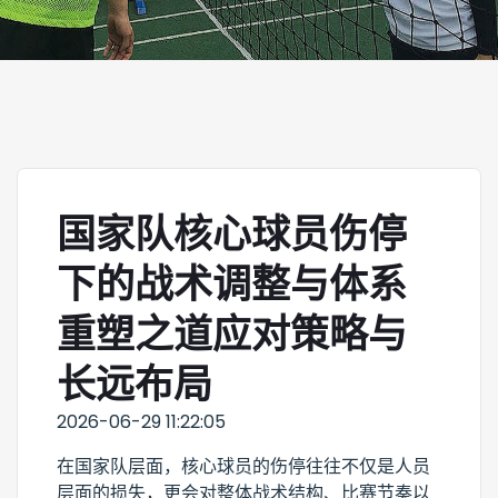
国家队核心球员伤停
下的战术调整与体系
重塑之道应对策略与
长远布局
2026-06-29 11:22:05
在国家队层面，核心球员的伤停往往不仅是人员
层面的损失，更会对整体战术结构、比赛节奏以