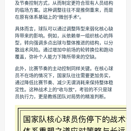
及节奏控制方式，从而制定更符合现有人员结构
的临场方案。这种调整往往不是推倒重来，而是
在原有体系基础上的“微创手术”。
具体而言，球队可以通过调整阵型来弱化核心缺
阵带来的影响。例如，从依赖单一组织核心的阵
型，转向强调多点出球与整体推进的结构，以分
散战术风险。通过增加中前场的轮转换位和跑动
覆盖，弥补个人能力下降所带来的空缺。
此外，比赛节奏的主动控制同样关键。在核心球
员不在场的情况下，国家队往往需要更加务实，
通过降低比赛节奏、减少无谓消耗来保持整体稳
定性。这种战术上的“收与放”，考验的不只是球
员执行力，更是教练团队对局势的精准判断。