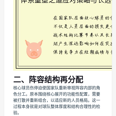
二、阵容结构再分配
核心球员伤停迫使国家队重新审视阵容内部的角
色分工。原本围绕核心展开的功能性配置，需要
被打散并重新组合，以适应新的人员格局。这一
过程本身就是对球队整体厚度和结构合理性的检
验。