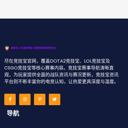
尽在竞技宝官网，覆盖DOTA2竞技宝、LOL竞技宝及
CSGO竞技宝等核心赛事内容。竞技宝赛事导航清晰直
观，为玩家提供全面的战队资讯与赛况更新，竞技宝资讯
平台则不断丰富你的电竞认知，让热爱更具深度与温度。
导航