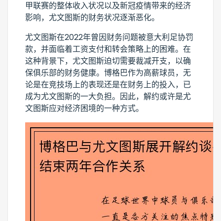
甲联赛的整体收入状况以及新冠疫情带来的经济
影响，尤文图斯的财务状况逐渐恶化。
尤文图斯在2022年曾因财务问题被意大利足协罚
款，并面临着工资支付和转会策略上的困难。在
这种背景下，尤文图斯迫切需要裁减开支，以确
保俱乐部的财务健康。博格巴作为高薪球员，无
论是在竞技场上的表现还是在财务上的投入，已
成为尤文图斯的一大负担。因此，解约或许是尤
文图斯应对经济困境的一种方式。