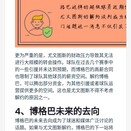
更为严重的是，尤文图斯的财政压力导致其无法
进行大规模的转会操作。球队在过去几个赛季中
的一些引援并未达到预期，而博格巴的高薪合同
也限制了球队其他球员的薪资空间。解约博格
巴，可以腾出部分资金，为其他引援或者球队运
营提供更多的空间。这也是尤文图斯不得不考虑
解约的原因之一。
4、博格巴未来的去向
博格巴的未来去向成为了球迷和媒体广泛讨论的
话题。如果与尤文图斯解约，博格巴的下一站将