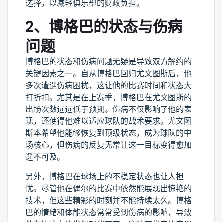
选择，以减轻俱乐部的财政负担。
2、博格巴的状态与伤病
问题
博格巴的状态和伤病问题无疑是导致双方解约的
关键因素之一。自从博格巴回归尤文图斯后，他
多次遭遇伤病困扰，这让他的比赛时间和状态大
打折扣。尤其是在上赛季，博格巴在尤文图斯的
出场次数远远低于预期。伤病不仅影响了他的表
现，还使得他难以适应球队的战术要求。尤文图
斯本希望他能够恢复到顶级状态，成为球队的中
场核心，但伤病的反复无常让这一目标变得愈加
遥不可及。
另外，博格巴在球场上的不稳定状态也让人担
忧。尽管他在偶尔的比赛中依然能展现出惊艳的
技术，但这些精彩的时刻并不能持续太久。博格
巴的情绪和体能状态常常受到伤病的影响，导致