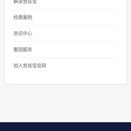
解读竞技宝
经典案例
资讯中心
集团服务
加入竞技宝官网