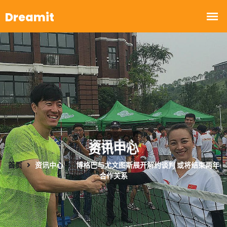
资讯中心
首页
资讯中心
博格巴与尤文图斯展开解约谈判 或将结束两年
合作关系