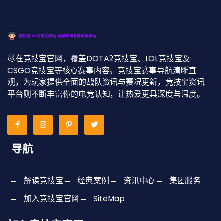
尽在竞技宝官网，覆盖DOTA2竞技宝、LOL竞技宝及
CSGO竞技宝等核心赛事内容。竞技宝赛事导航清晰直
观，为玩家提供全面的战队资讯与赛况更新，竞技宝资讯
平台则不断丰富你的电竞认知，让热爱更具深度与温度。
导航
解读竞技宝
经典案例
资讯中心
集团服务
加入竞技宝官网
SiteMap