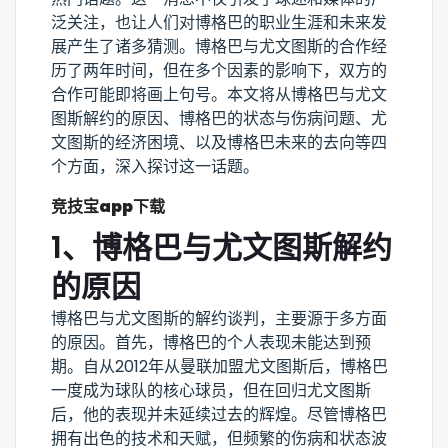
泛关注，也让人们对博格巴的职业生涯和未来发
展产生了诸多猜测。博格巴与尤文图斯的合作经
历了两年时间，但在多个因素的影响下，双方的
合作可能即将画上句号。本文将从博格巴与尤文
图斯解约的原因、博格巴的状态与伤病问题、尤
文图斯的经济困境、以及博格巴未来的去向等四
个方面，深入探讨这一话题。
竞技宝app下载
1、博格巴与尤文图斯解约
的原因
博格巴与尤文图斯的解约谈判，主要源于多方面
的原因。首先，博格巴的个人表现未能达到预
期。自从2012年从曼联加盟尤文图斯后，博格巴
一度成为球队的核心球员，但在回归尤文图斯
后，他的表现并未延续过去的辉煌。尽管博格巴
拥有出色的技术和天赋，但频繁的伤病和状态波