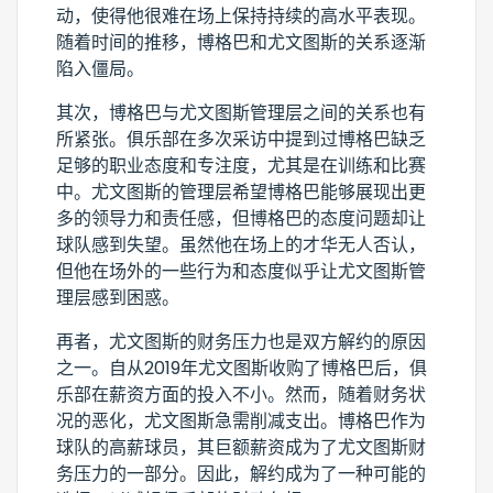
动，使得他很难在场上保持持续的高水平表现。
随着时间的推移，博格巴和尤文图斯的关系逐渐
陷入僵局。
其次，博格巴与尤文图斯管理层之间的关系也有
所紧张。俱乐部在多次采访中提到过博格巴缺乏
足够的职业态度和专注度，尤其是在训练和比赛
中。尤文图斯的管理层希望博格巴能够展现出更
多的领导力和责任感，但博格巴的态度问题却让
球队感到失望。虽然他在场上的才华无人否认，
但他在场外的一些行为和态度似乎让尤文图斯管
理层感到困惑。
再者，尤文图斯的财务压力也是双方解约的原因
之一。自从2019年尤文图斯收购了博格巴后，俱
乐部在薪资方面的投入不小。然而，随着财务状
况的恶化，尤文图斯急需削减支出。博格巴作为
球队的高薪球员，其巨额薪资成为了尤文图斯财
务压力的一部分。因此，解约成为了一种可能的