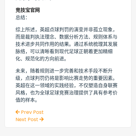
竞技宝官网
总结：
综上所述，英超点球判罚的演变并非孤立现象，
而是裁判执法理念、数据分析方法、规则体系与
技术进步共同作用的结果。通过系统梳理其发展
脉络，可以清晰看到现代足球正朝着更加精细
化、规范化的方向前进。
未来，随着规则进一步完善和技术手段不断升
级，点球判罚仍将是影响比赛走势的重要因素。
英超在这一领域的实践经验，不仅塑造自身联赛
风格，也为全球足球竞赛治理提供了具有参考价
值的样本。
Prev Post
Next Post