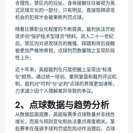
合理性。禁区内的拉扯、身体接触往往被视为英
式足球文化的一部分，只有明显、直接阻碍进攻
机会的犯规才会被果断判罚点球。
随着比赛职业化程度的不断提高，裁判执法开始
逐步向“保护技术型球员”倾斜。进入二十一世纪
后，禁区内对进攻球员的推搡、踩踏和背后接触
被更加严格地审视，点球判罚数量随之呈现阶段
性上升。
近十年来，英超裁判在尺度把握上呈现出“标准
化”趋势。通过统一培训、案例复盘和裁判评议机
制，裁判对“可判”与“必判”点球的界限更加清晰，
力求减少因个人理解差异导致的争议。
2、点球数据与趋势分析
从数据层面观察，英超每赛季点球数量并非线性
增长，而是与规则变化和执法重点高度相关。某
些赛季在强调手球判罚或危险动作治理后，点球