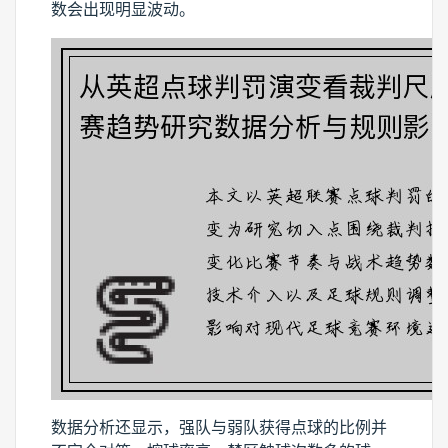
数会出现明显波动。
数据分析还显示，强队与弱队获得点球的比例并