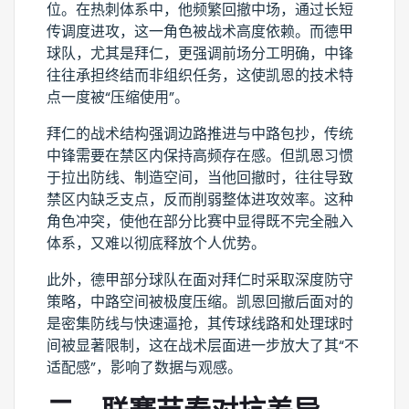
位。在热刺体系中，他频繁回撤中场，通过长短
传调度进攻，这一角色被战术高度依赖。而德甲
球队，尤其是拜仁，更强调前场分工明确，中锋
往往承担终结而非组织任务，这使凯恩的技术特
点一度被“压缩使用”。
拜仁的战术结构强调边路推进与中路包抄，传统
中锋需要在禁区内保持高频存在感。但凯恩习惯
于拉出防线、制造空间，当他回撤时，往往导致
禁区内缺乏支点，反而削弱整体进攻效率。这种
角色冲突，使他在部分比赛中显得既不完全融入
体系，又难以彻底释放个人优势。
此外，德甲部分球队在面对拜仁时采取深度防守
策略，中路空间被极度压缩。凯恩回撤后面对的
是密集防线与快速逼抢，其传球线路和处理球时
间被显著限制，这在战术层面进一步放大了其“不
适配感”，影响了数据与观感。