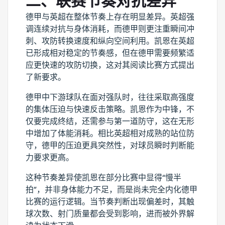
二、联赛节奏对抗差异
德甲与英超在整体节奏上存在明显差异。英超强
调连续对抗与身体消耗，而德甲则更注重瞬间冲
刺、攻防转换速度和纵向空间利用。凯恩在英超
已形成相对稳定的节奏感，但在德甲需要频繁适
应更快速的攻防切换，这对其阅读比赛方式提出
了新要求。
德甲中下游球队在面对强队时，往往采取高强度
的集体压迫与快速反击策略。凯恩作为中锋，不
仅要完成终结，还需参与第一道防守，这在无形
中增加了体能消耗。相比英超相对成熟的站位防
守，德甲的压迫更具突然性，对球员瞬时判断能
力要求更高。
这种节奏差异使凯恩在部分比赛中显得“慢半
拍”，并非身体能力不足，而是尚未完全内化德甲
比赛的运行逻辑。当节奏判断出现偏差时，其触
球次数、射门质量都会受到影响，进而被外界解