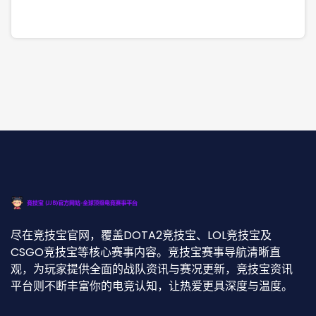
尽在竞技宝官网，覆盖DOTA2竞技宝、LOL竞技宝及
CSGO竞技宝等核心赛事内容。竞技宝赛事导航清晰直
观，为玩家提供全面的战队资讯与赛况更新，竞技宝资讯
平台则不断丰富你的电竞认知，让热爱更具深度与温度。