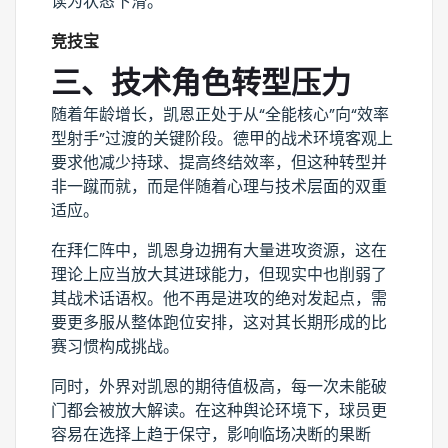
读为状态下滑。
竞技宝
三、技术角色转型压力
随着年龄增长，凯恩正处于从“全能核心”向“效率
型射手”过渡的关键阶段。德甲的战术环境客观上
要求他减少持球、提高终结效率，但这种转型并
非一蹴而就，而是伴随着心理与技术层面的双重
适应。
在拜仁阵中，凯恩身边拥有大量进攻资源，这在
理论上应当放大其进球能力，但现实中也削弱了
其战术话语权。他不再是进攻的绝对发起点，需
要更多服从整体跑位安排，这对其长期形成的比
赛习惯构成挑战。
同时，外界对凯恩的期待值极高，每一次未能破
门都会被放大解读。在这种舆论环境下，球员更
容易在选择上趋于保守，影响临场决断的果断