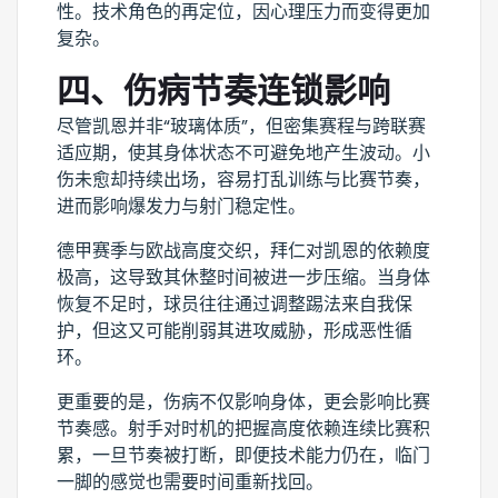
性。技术角色的再定位，因心理压力而变得更加
复杂。
四、伤病节奏连锁影响
尽管凯恩并非“玻璃体质”，但密集赛程与跨联赛
适应期，使其身体状态不可避免地产生波动。小
伤未愈却持续出场，容易打乱训练与比赛节奏，
进而影响爆发力与射门稳定性。
德甲赛季与欧战高度交织，拜仁对凯恩的依赖度
极高，这导致其休整时间被进一步压缩。当身体
恢复不足时，球员往往通过调整踢法来自我保
护，但这又可能削弱其进攻威胁，形成恶性循
环。
更重要的是，伤病不仅影响身体，更会影响比赛
节奏感。射手对时机的把握高度依赖连续比赛积
累，一旦节奏被打断，即便技术能力仍在，临门
一脚的感觉也需要时间重新找回。