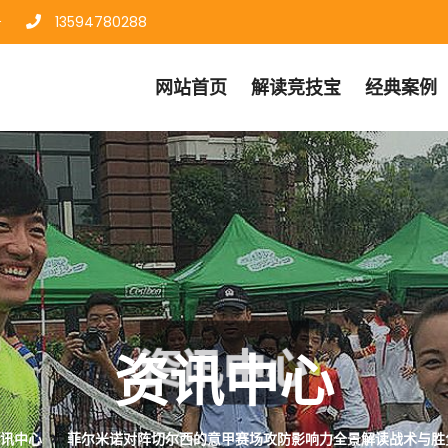
号
13594780288
网站首页
解读竞技宝
经典案例
资讯中心
讯中心
菲尔米诺对阵切尔西的意甲赛场攻防影响力全景解读战术与胜