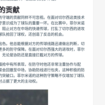
的贡献
防守端的贡献同样不可忽视。在面对切尔西这类技术
守意识成为了球队的重要一环。在比赛中，菲尔米诺
，阻止对方在中场的快速传球，打乱了切尔西的进攻
球队抢回了球权，还创造了反击的机会。
出色。他总能根据对方的传球线路迅速做出判断，切
更多的防守保障。在面对切尔西强大的进攻时，菲尔
，无论是协防还是直接拦截对方的传球。
逼抢中有所表现，在防守时他还非常注重协作与配
常会回撤至中场，协助防线进行包夹，这种积极的防
的突破口。菲尔米诺的这种防守策略不仅增加了球队
时占据了更大的主动权。