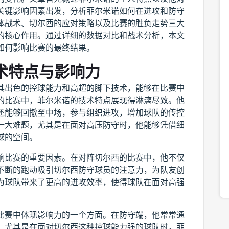
关键影响因素出发，分析菲尔米诺如何在进攻和防守
体战术、切尔西的应对策略以及比赛的胜负走势三大
的核心作用。通过详细的数据对比和战术分析，本文
如何影响比赛的最终结果。
术特点与影响力
其出色的控球能力和高超的脚下技术，能够在比赛中
的比赛中，菲尔米诺的技术特点展现得淋漓尽致。他
还能够回撤至中场，参与组织进攻，增加球队的传控
一大难题，尤其是在面对高压防守时，他能够凭借细
球的空间。
响比赛的重要因素。在对阵切尔西的比赛中，他不仅
不断的跑动吸引切尔西防守球员的注意力，为队友创
为球队带来了更高的进攻效率，使得球队在面对高强
比赛中体现影响力的一个方面。在防守端，他常常通
。尤其是在面对切尔西这种控球能力强的球队时，菲