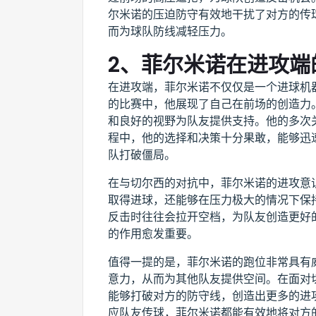
尔米诺的压迫防守有效地干扰了对方的传
而为球队防线减轻压力。
2、菲尔米诺在进攻端
在进攻端，菲尔米诺不仅仅是一个进球机
的比赛中，他展现了自己在前场的创造力
和良好的视野为队友提供支持。他的多次
程中，他的选择和决策十分果敢，能够迅
队打破僵局。
在与切尔西的对抗中，菲尔米诺的进攻意
取得进球，还能够在压力极大的情况下保
反击时往往会拉开空档，为队友创造更好
的作用愈发重要。
值得一提的是，菲尔米诺的跑位非常具有
意力，从而为其他队友提供空间。在面对
能够打破对方的防守线，创造出更多的进
应队友传球，菲尔米诺都能有效地将对方