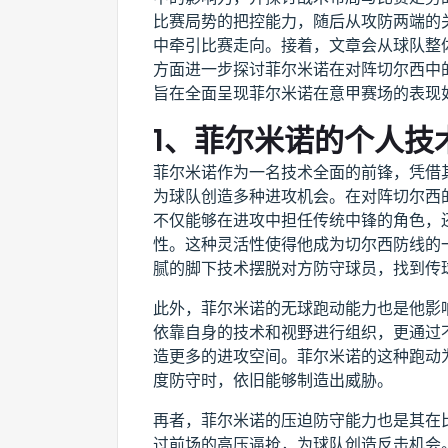
比赛局势的把控能力，随后从攻防两端的
中牵引比赛走向。接着，文章会从球队整
方面进一步探讨菲尔米诺在对阵切尔西中
旨在全面呈现菲尔米诺在意甲赛场的表现
1、菲尔米诺的个人技
菲尔米诺作为一名技术全面的前锋，凭借
为球队创造多种进攻机会。在对阵切尔西
不仅能够在进攻中担任传统中锋的角色，
性。这种灵活性使得他成为切尔西防线的
腻的脚下技术摆脱对方防守球员，找到传
此外，菲尔米诺的无球跑动能力也是他影
依靠自身的技术和视野进行组织，更通过
造更多的进攻空间。菲尔米诺的这种跑动
度防守时，依旧能够制造出威胁。
再者，菲尔米诺的压迫防守能力也是其在
过前场的高压逼抢，为球队创造反击机会