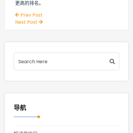
更高的排名。
Prev Post
Next Post
导航