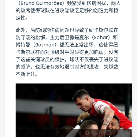
（Bruno Guimarães）频繁受到伤病困扰，两人
的缺席使得球队在进攻端缺乏足够的创造力和稳
定性。
此外，后防线的伤病问题也导致了纽卡斯尔联在
防守端的松懈，主力后卫像是夏尔（Schar）和
博特曼（Botman）都无法正常出场，这使得纽
卡斯尔联在面对顶级对手时显得更加脆弱。没有
了这些关键球员的保护，球队不仅丧失了进攻端
的威胁，也无法有效地遏制对方的进攻，失球数
不断上升。