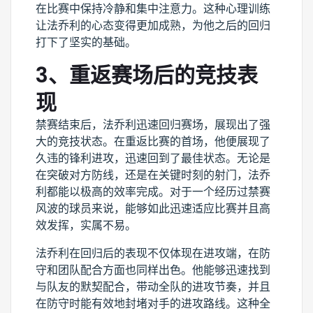
在比赛中保持冷静和集中注意力。这种心理训练
让法乔利的心态变得更加成熟，为他之后的回归
打下了坚实的基础。
3、重返赛场后的竞技表
现
禁赛结束后，法乔利迅速回归赛场，展现出了强
大的竞技状态。在重返比赛的首场，他便展现了
久违的锋利进攻，迅速回到了最佳状态。无论是
在突破对方防线，还是在关键时刻的射门，法乔
利都能以极高的效率完成。对于一个经历过禁赛
风波的球员来说，能够如此迅速适应比赛并且高
效发挥，实属不易。
法乔利在回归后的表现不仅体现在进攻端，在防
守和团队配合方面也同样出色。他能够迅速找到
与队友的默契配合，带动全队的进攻节奏，并且
在防守时能有效地封堵对手的进攻路线。这种全