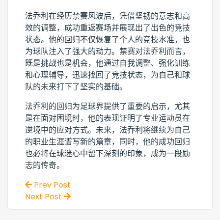
法乔利在经历禁赛风波后，凭借坚韧的意志和高
效的调整，成功重返赛场并展现出了出色的竞技
状态。他的回归不仅恢复了个人的竞技水准，也
为球队注入了强大的动力。禁赛对法乔利而言，
既是挑战也是机会，他通过自我调整、强化训练
和心理辅导，迅速找回了竞技状态，为自己和球
队的未来打下了坚实的基础。
法乔利的回归为足球界提供了重要的启示，尤其
是在面对困境时，他的表现证明了专业运动员在
逆境中的应对方式。未来，法乔利将继续为自己
的职业生涯谱写新的篇章，同时，他的成功回归
也必将在球迷心中留下深刻的印象，成为一段励
志的传奇。
Prev Post
Next Post