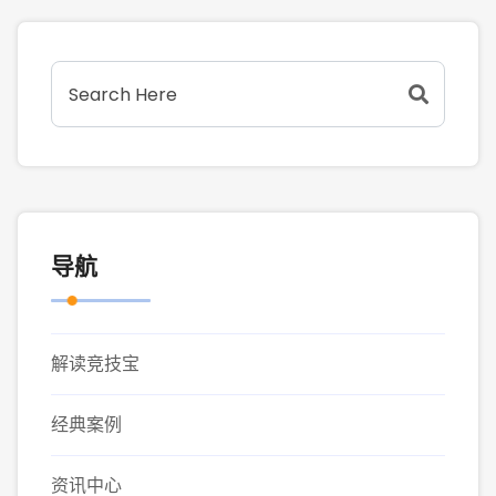
导航
解读竞技宝
经典案例
资讯中心