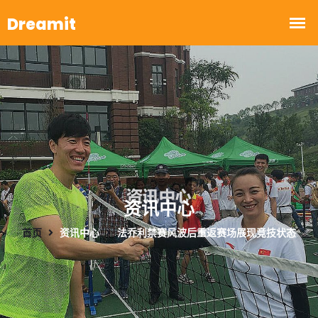
资讯中心
首页
资讯中心
法乔利禁赛风波后重返赛场展现竞技状态