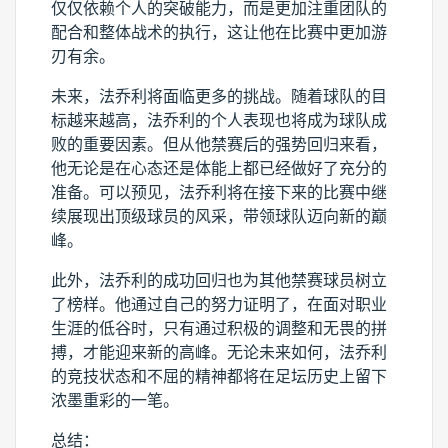
仅仅依赖个人的突破能力，而是更加注重团队的
配合和整体战术的执行，这让他在比赛中更加游
刃有余。
未来，法乔利将面临更多的挑战。随着球队的目
标越来越高，法乔利的个人表现也将成为球队成
败的重要因素。但从他禁赛后的强势回归来看，
他无论是在心态还是体能上都已经做好了充分的
准备。可以预见，法乔利将在接下来的比赛中继
续展现出顶级球员的风采，带领球队迈向新的巅
峰。
此外，法乔利的成功回归也为其他禁赛球员树立
了榜样。他通过自己的努力证明了，在面对职业
生涯的低谷时，只有通过积极的调整和无畏的拼
搏，才能迎来新的高峰。无论未来如何，法乔利
的竞技状态和不屈的精神都将在足坛历史上留下
浓墨重彩的一笔。
总结：