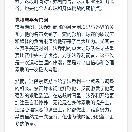
程。这段时间对法乔利而言，既是职业生涯的低
谷，也是他个人心理和身体挑战的转折点。
竞技宝平台官网
禁赛期间，法乔利面临的最大困境是与外界的关
系。他的名声受到了一定的影响，球迷的质疑声
和媒体的负面报道给他带来了巨大压力。尤其是
在赛季关键时刻，法乔利的缺席让球队在某些重
要比赛中失去了优势。对于法乔利而言，这不仅
是一次运动生涯的停滞，更是对他自信心和心理
素质的一次极大考验。
然而，这段禁赛期也给了法乔利一个反思与调整
的机会。禁赛并未彻底打败他，反而激发了他更
强烈的求胜欲望。在这段时间里，法乔利开始更
加注重自我修养，无论是在身体素质的提升上，
还是心理状态的调整上，他都做出了诸多努力。
禁赛虽然是一次挫折，但也为他的回归积蓄了更
多的能量。