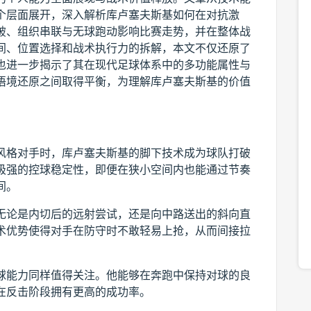
个层面展开，深入解析库卢塞夫斯基如何在对抗激
破、组织串联与无球跑动影响比赛走势，并在整体战
间、位置选择和战术执行力的拆解，本文不仅还原了
也进一步揭示了其在现代足球体系中的多功能属性与
语境还原之间取得平衡，为理解库卢塞夫斯基的价值
风格对手时，库卢塞夫斯基的脚下技术成为球队打破
极强的控球稳定性，即便在狭小空间内也能通过节奏
间。
无论是内切后的远射尝试，还是向中路送出的斜向直
术优势使得对手在防守时不敢轻易上抢，从而间接拉
球能力同样值得关注。他能够在奔跑中保持对球的良
在反击阶段拥有更高的成功率。