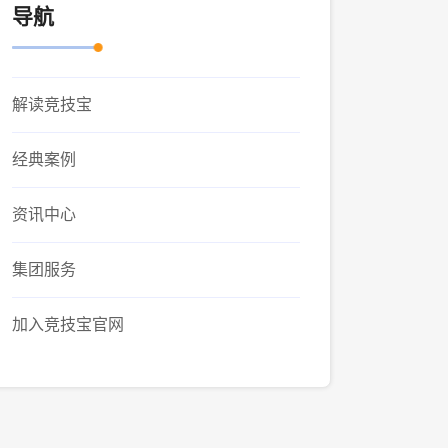
导航
解读竞技宝
经典案例
资讯中心
集团服务
加入竞技宝官网