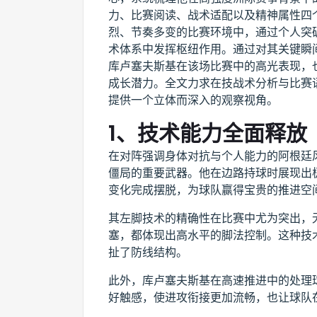
力、比赛阅读、战术适配以及精神属性四
烈、节奏多变的比赛环境中，通过个人突
术体系中发挥枢纽作用。通过对其关键瞬
库卢塞夫斯基在该场比赛中的高光表现，
成长潜力。全文力求在技战术分析与比赛
提供一个立体而深入的观察视角。
1、技术能力全面释放
在对阵强调身体对抗与个人能力的阿根廷
僵局的重要武器。他在边路持球时展现出
变化完成摆脱，为球队赢得宝贵的推进空
其左脚技术的精确性在比赛中尤为突出，
塞，都体现出高水平的脚法控制。这种技
扯了防线结构。
此外，库卢塞夫斯基在高速推进中的处理
好触感，使进攻衔接更加流畅，也让球队