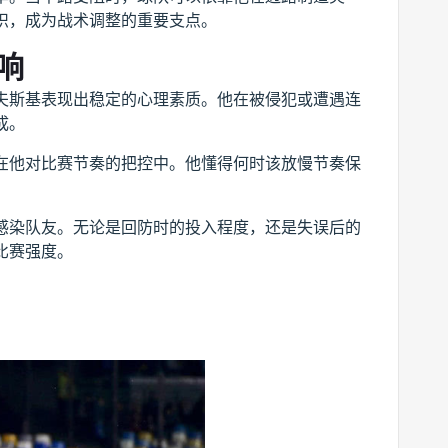
织，成为战术调整的重要支点。
响
夫斯基表现出稳定的心理素质。他在被侵犯或遭遇连
成。
在他对比赛节奏的把控中。他懂得何时该放慢节奏保
感染队友。无论是回防时的投入程度，还是失误后的
比赛强度。