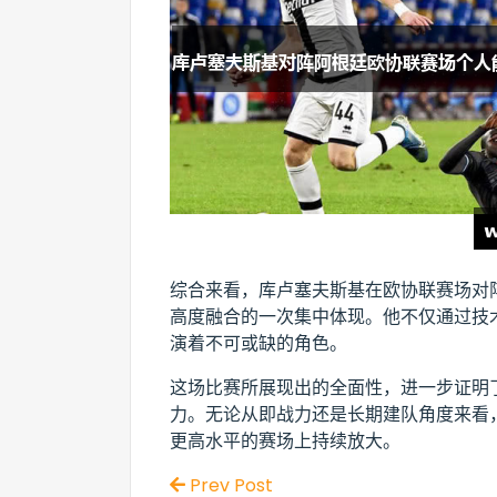
综合来看，库卢塞夫斯基在欧协联赛场对
高度融合的一次集中体现。他不仅通过技
演着不可或缺的角色。
这场比赛所展现出的全面性，进一步证明
力。无论从即战力还是长期建队角度来看
更高水平的赛场上持续放大。
Prev Post