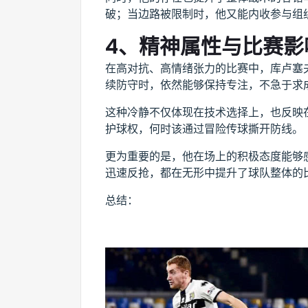
破；当边路被限制时，他又能内收参与组
4、精神属性与比赛影
在高对抗、高情绪张力的比赛中，库卢塞
续防守时，依然能够保持专注，不急于求
这种冷静不仅体现在技术选择上，也反映
护球权，何时该通过冒险传球撕开防线。
更为重要的是，他在场上的积极态度能够
迅速反抢，都在无形中提升了球队整体的
总结：