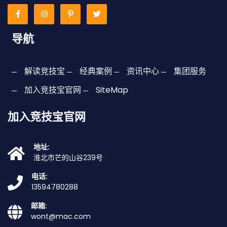
导航
解读竞技宝
经典案例
资讯中心
集团服务
加入竞技宝官网
SiteMap
加入竞技宝官网
地址:
淮北市芒的山谷239号
电话:
13594780288
邮箱:
wont@mac.com