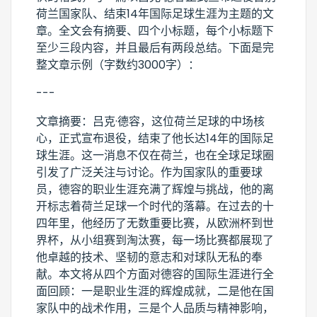
荷兰国家队、结束14年国际足球生涯为主题的文
章。全文会有摘要、四个小标题，每个小标题下
至少三段内容，并且最后有两段总结。下面是完
整文章示例（字数约3000字）：
---
文章摘要：吕克·德容，这位荷兰足球的中场核
心，正式宣布退役，结束了他长达14年的国际足
球生涯。这一消息不仅在荷兰，也在全球足球圈
引发了广泛关注与讨论。作为国家队的重要球
员，德容的职业生涯充满了辉煌与挑战，他的离
开标志着荷兰足球一个时代的落幕。在过去的十
四年里，他经历了无数重要比赛，从欧洲杯到世
界杯，从小组赛到淘汰赛，每一场比赛都展现了
他卓越的技术、坚韧的意志和对球队无私的奉
献。本文将从四个方面对德容的国际生涯进行全
面回顾：一是职业生涯的辉煌成就，二是他在国
家队中的战术作用，三是个人品质与精神影响，