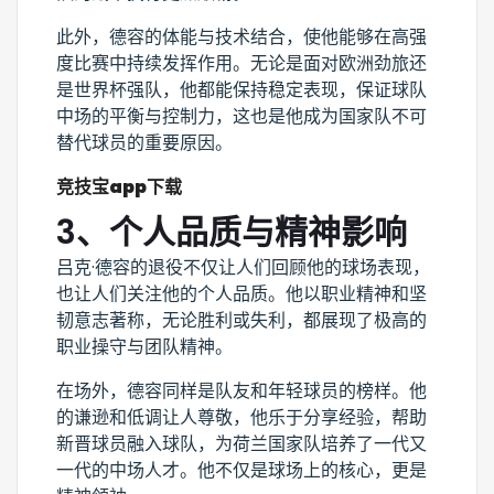
此外，德容的体能与技术结合，使他能够在高强
度比赛中持续发挥作用。无论是面对欧洲劲旅还
是世界杯强队，他都能保持稳定表现，保证球队
中场的平衡与控制力，这也是他成为国家队不可
替代球员的重要原因。
竞技宝app下载
3、个人品质与精神影响
吕克·德容的退役不仅让人们回顾他的球场表现，
也让人们关注他的个人品质。他以职业精神和坚
韧意志著称，无论胜利或失利，都展现了极高的
职业操守与团队精神。
在场外，德容同样是队友和年轻球员的榜样。他
的谦逊和低调让人尊敬，他乐于分享经验，帮助
新晋球员融入球队，为荷兰国家队培养了一代又
一代的中场人才。他不仅是球场上的核心，更是