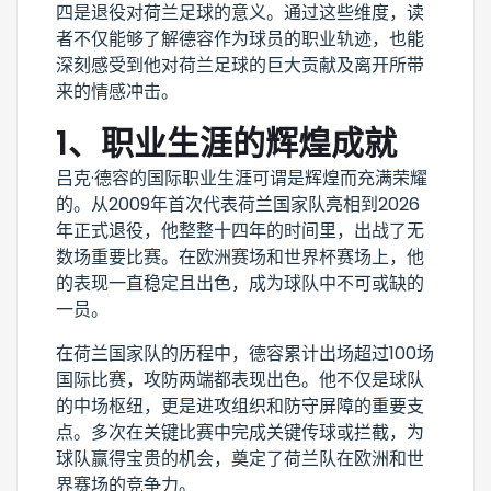
四是退役对荷兰足球的意义。通过这些维度，读
者不仅能够了解德容作为球员的职业轨迹，也能
深刻感受到他对荷兰足球的巨大贡献及离开所带
来的情感冲击。
1、职业生涯的辉煌成就
吕克·德容的国际职业生涯可谓是辉煌而充满荣耀
的。从2009年首次代表荷兰国家队亮相到2026
年正式退役，他整整十四年的时间里，出战了无
数场重要比赛。在欧洲赛场和世界杯赛场上，他
的表现一直稳定且出色，成为球队中不可或缺的
一员。
在荷兰国家队的历程中，德容累计出场超过100场
国际比赛，攻防两端都表现出色。他不仅是球队
的中场枢纽，更是进攻组织和防守屏障的重要支
点。多次在关键比赛中完成关键传球或拦截，为
球队赢得宝贵的机会，奠定了荷兰队在欧洲和世
界赛场的竞争力。