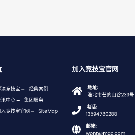
加入竞技宝官网
航
地址:
解读竞技宝
经典案例
淮北市芒的山谷239号
资讯中心
集团服务
电话:
加入竞技宝官网
SiteMap
13594780288
邮箱:
wont@mac.com