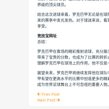
界级的顶尖球员。
结合这次进球来看，罗克巴甲无论是在球
来的赛季中发光发热。对于球迷来说，看
享受。
竞技宝网址
总结：
罗克巴甲在客场的精彩推射进球，充分展
带来了宝贵的分数，也成为了比赛的转折
理解罗克巴甲在球场上的作用，他不仅是
展望未来，罗克巴甲将继续发挥他在球队
甲有望在更高水平的比赛中创造更多的精
成为世界足球舞台上不可忽视的重要人物
Prev Post
Next Post