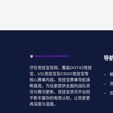
导
尽在竞技宝官网，覆盖DOTA2竞技
宝、LOL竞技宝及CSGO竞技宝等
核心赛事内容。竞技宝赛事导航清
晰直观，为玩家提供全面的战队资
讯与赛况更新，竞技宝资讯平台则
不断丰富你的电竞认知，让热爱更
具深度与温度。