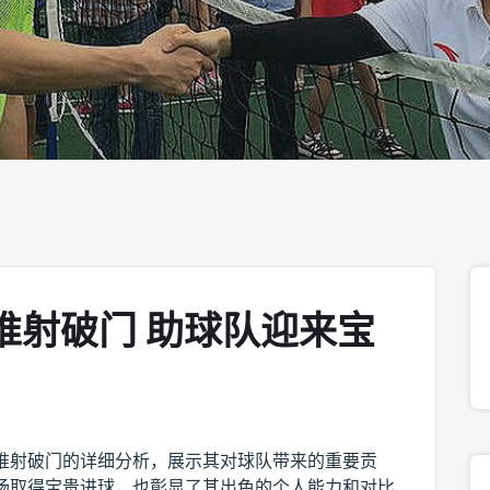
推射破门 助球队迎来宝
推射破门的详细分析，展示其对球队带来的重要贡
场取得宝贵进球，也彰显了其出色的个人能力和对比