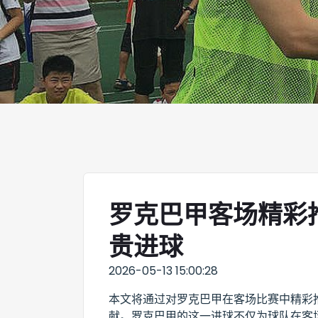
罗克巴甲客场精彩
贵进球
2026-05-13 15:00:28
本文将通过对罗克巴甲在客场比赛中精彩
献。罗克巴甲的这一进球不仅为球队在客