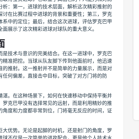
分析：第一，进球的技术层面，解析这次精彩推射的
探讨在比赛过程中进球的背景和重要性；第三，罗克
体系中的定位；最后，结合这次进球，评估罗克巴甲
全面展示了这次精彩进球对球队的重大意义。
面
而是技术与意识的完美结合。在这一进球中，罗克巴
的精准把控。当球从队友脚下传到他面前时，他迅速
准的推射。这一推射并不是简单的力量展示，而是对
有任何偏差，直接击中目标，突破了对方门将的防
精湛。在这种场景下，如何在快速移动中保持平衡并
。罗克巴甲没有选择常见的远射，而是利用精妙的推
的角度和力度都非常到位，门将毫无反应的时间，证
巨大优势。无论是起脚的时机，还是射门的角度，罗
进球不仅是一次简单的进攻配合，更是他个人技术水