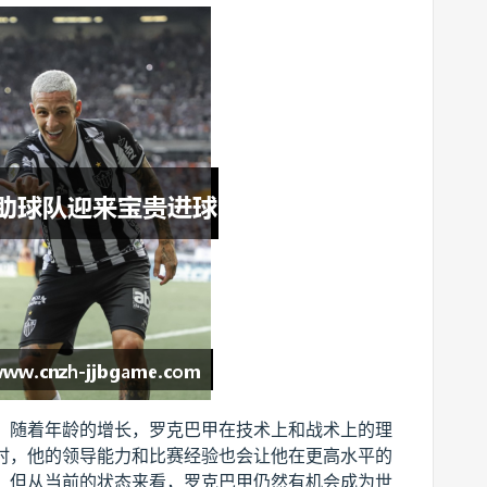
。随着年龄的增长，罗克巴甲在技术上和战术上的理
时，他的领导能力和比赛经验也会让他在更高水平的
，但从当前的状态来看，罗克巴甲仍然有机会成为世