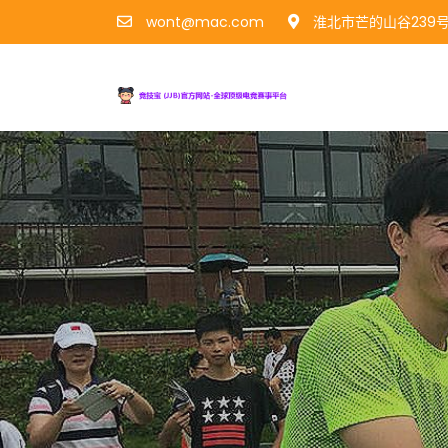
wont@mac.com
淮北市芒的山谷239