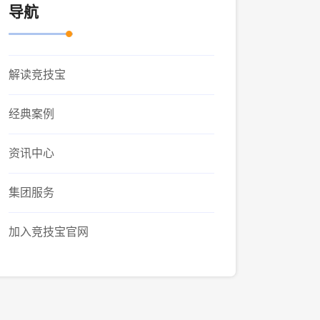
导航
解读竞技宝
经典案例
资讯中心
集团服务
加入竞技宝官网