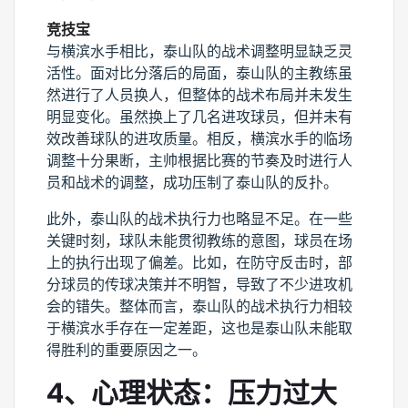
竞技宝
与横滨水手相比，泰山队的战术调整明显缺乏灵
活性。面对比分落后的局面，泰山队的主教练虽
然进行了人员换人，但整体的战术布局并未发生
明显变化。虽然换上了几名进攻球员，但并未有
效改善球队的进攻质量。相反，横滨水手的临场
调整十分果断，主帅根据比赛的节奏及时进行人
员和战术的调整，成功压制了泰山队的反扑。
此外，泰山队的战术执行力也略显不足。在一些
关键时刻，球队未能贯彻教练的意图，球员在场
上的执行出现了偏差。比如，在防守反击时，部
分球员的传球决策并不明智，导致了不少进攻机
会的错失。整体而言，泰山队的战术执行力相较
于横滨水手存在一定差距，这也是泰山队未能取
得胜利的重要原因之一。
4、心理状态：压力过大