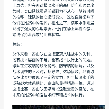
上局势，但在面对横滨水手的高压防守和强劲攻
势时，泰山队球员逐渐感到力不从心。随着时间
的推移，球队的信心逐渐丧失，这也直接影响了
他们在比赛中的发挥。相比之下，横滨水手则展
现出了强大的心理素质，他们在场上沉着冷静，
始终保持着高效的比赛状态。
总结：
总体来看，泰山队在这场亚冠八强战中的失利，
既有技术层面的不足，也有战术执行上的问题。
球队在进攻端的缺乏锐气、防守端的漏洞，以及
战术调整的不及时，都导致了这场惜败。尽管球
队在比赛中展现了一定的实力，但与横滨水手的
成熟战术体系相比，泰山队显得稍逊一筹。通过
这场比赛，泰山队无疑可以汲取宝贵的经验，在
未来的比赛中加强技术细节和战术的执行。