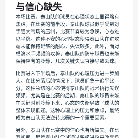
与信心缺失
本场比赛，泰山队的球员在心理状态上显得略有
焦虑。在比赛的前半段，泰山队球员似乎受到对
手强大气场的压制，比赛节奏较为急躁，心态难
以平稳。这种不安的心理状态使得泰山队在进攻
端未能保持足够的耐心，失误较多。此外，面对
横滨水手频频的攻势，泰山队的防守球员也未能
保持应有的冷静，几次关键失误直接导致丢球。
比赛进入下半场后，泰山队的心理压力进一步加
大。在比分落后的情况下，球员们急于追平比
分，这种急切的心态使得泰山队的战术执行失误
频频。尤其是在比赛的后期，泰山队的球员未能
在关键时刻冷静下来，心态的失衡导致了球队的
整体表现低迷。这种心理上的压力和焦虑，最终
成为泰山队无法逆转比赛的一个重要因素。
另外，泰山队在比赛中的信心也有所缺失。在比
赛初期，尽管泰山队尝试通过积极进攻来改变场