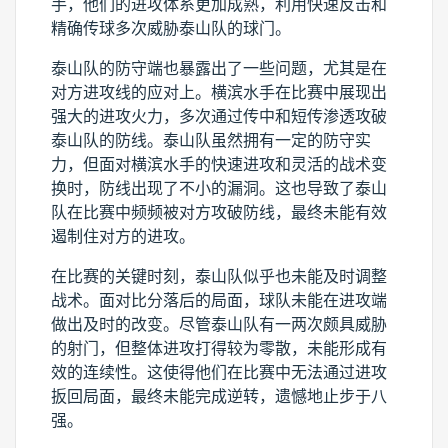
手，他们的进攻体系更加成熟，利用快速反击和
精确传球多次威胁泰山队的球门。
泰山队的防守端也暴露出了一些问题，尤其是在
对方进攻线的应对上。横滨水手在比赛中展现出
强大的进攻火力，多次通过传中和短传渗透攻破
泰山队的防线。泰山队虽然拥有一定的防守实
力，但面对横滨水手的快速进攻和灵活的战术变
换时，防线出现了不小的漏洞。这也导致了泰山
队在比赛中频频被对方攻破防线，最终未能有效
遏制住对方的进攻。
在比赛的关键时刻，泰山队似乎也未能及时调整
战术。面对比分落后的局面，球队未能在进攻端
做出及时的改变。尽管泰山队有一两次颇具威胁
的射门，但整体进攻打得较为零散，未能形成有
效的连续性。这使得他们在比赛中无法通过进攻
扳回局面，最终未能完成逆转，遗憾地止步于八
强。