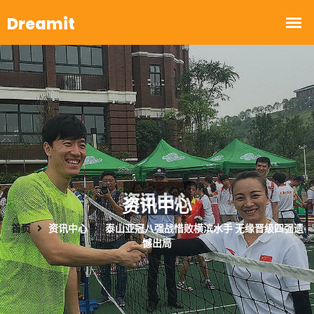
资讯中心
首页
资讯中心
泰山亚冠八强战惜败横滨水手 无缘晋级四强遗
憾出局