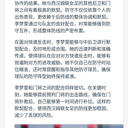
协作的结果。她与西汉姆联女足的其他后卫和门
将之间有着极高的默契。防守不仅仅依靠个人的
出色表现，更依赖于后防线的整体协调和默契。
李梦雯通过与队友的良好配合，时常能够做到防
守互补，形成整体防线的严密布置。
在面对快速反击时，李梦雯能够与中后卫进行默
契配合，及时地形成合围。她的迅速判断和准确
传递，使得球队在应对对方快速反击时，能够有
效遏制对方的进攻威胁。她不仅自己在防守时站
位精准，还时常提醒和指导其他防守球员，确保
球队的防守阵型始终保持紧凑。
李梦雯和门将之间的配合同样密切。在关键时
刻，她能够提前预判门将的出击路线，确保在门
将扑救后，自己能够第一时间进行补位。这样的
默契配合，使得西汉姆联女足的防线更加稳固，
减少了丢球的风险。