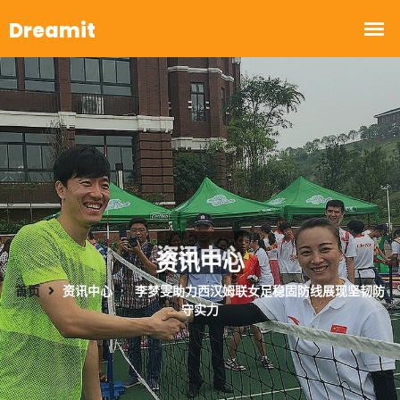
资讯中心
首页
资讯中心
李梦雯助力西汉姆联女足稳固防线展现坚韧防
守实力