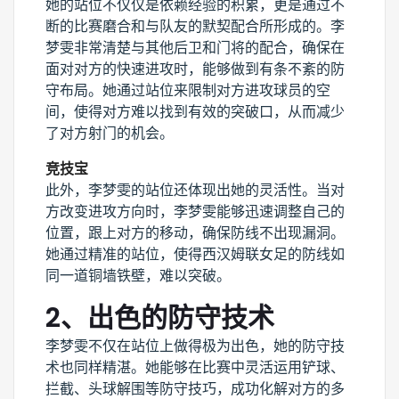
她的站位不仅仅是依赖经验的积累，更是通过不
断的比赛磨合和与队友的默契配合所形成的。李
梦雯非常清楚与其他后卫和门将的配合，确保在
面对对方的快速进攻时，能够做到有条不紊的防
守布局。她通过站位来限制对方进攻球员的空
间，使得对方难以找到有效的突破口，从而减少
了对方射门的机会。
竞技宝
此外，李梦雯的站位还体现出她的灵活性。当对
方改变进攻方向时，李梦雯能够迅速调整自己的
位置，跟上对方的移动，确保防线不出现漏洞。
她通过精准的站位，使得西汉姆联女足的防线如
同一道铜墙铁壁，难以突破。
2、出色的防守技术
李梦雯不仅在站位上做得极为出色，她的防守技
术也同样精湛。她能够在比赛中灵活运用铲球、
拦截、头球解围等防守技巧，成功化解对方的多