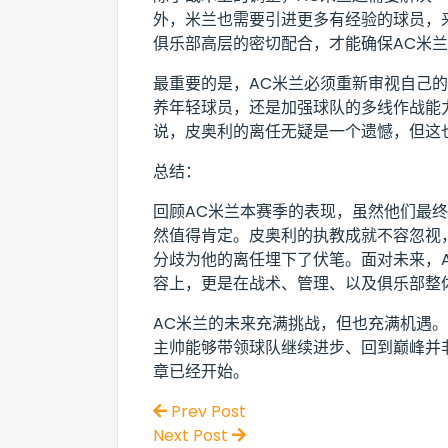
外，米兰也需要引进更多有经验的球员，
俱乐部高层的密切配合，才能确保AC米
最重要的是，AC米兰必须重新审视自己
养年轻球员，还是加强球队的多线作战能
说，皮奥利的离任无疑是一个遗憾，但这
总结：
回顾AC米兰本赛季的表现，虽然他们最
然值得肯定。皮奥利的执教成就不容忽视
分歧为他的离任埋下了伏笔。面对未来，
容上，更是在战术、管理、以及俱乐部整
AC米兰的未来充满挑战，但也充满机遇
主帅能够带领球队继续进步、回到巅峰并
章已经开始。
Prev Post
Next Post