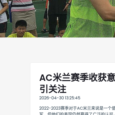
AC米兰赛季收获
引关注
2026-04-30 13:25:45
2022-2023赛季对于AC米兰来说是
军，但他们的表现仍然赢得了广泛的认可