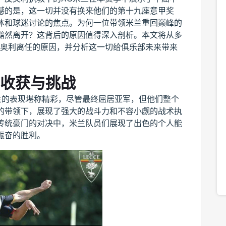
憾的是，这一切并没有换来他们的第十九座意甲奖
体和球迷讨论的焦点。为何一位带领米兰重回巅峰的
黯然离开？这背后的原因值得深入剖析。本文将从多
皮奥利离任的原因，并分析这一切给俱乐部未来带来
的收获与挑战
C米兰的表现堪称精彩，尽管最终屈居亚军，但他们整个
的带领下，展现了强大的战斗力和不容小觑的战术执
传统豪门的对决中，米兰队员们展现了出色的个人能
振奋的胜利。