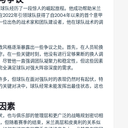
带领球队经历了一段惊人的崛起旅程。他成功帮助米兰
在2022年引领球队获得了自2004年以来的首个意甲
一位出色的战术家和团队建设者，他在球队战术的调
教风格逐渐暴露出一些争议之处。首先，在人员轮换
守。在一些关键时刻，他没有进行足够果断的换人调
。尽管他一直强调团队凝聚力和稳定性，但这些因素
完全满足球队对强大阵容深度的需求。
许多，但球队在面对强队时的表现仍然时有起伏，特
的关键对决中，球队经常未能发挥出最佳状态，这也
因素
伏，也与俱乐部的管理层和更广泛的战略规划密切相
功，但随着赛季的结束，米兰高层和皮奥利的关系似