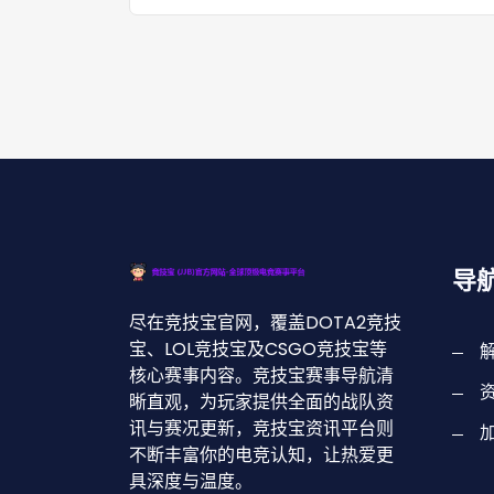
导
尽在竞技宝官网，覆盖DOTA2竞技
宝、LOL竞技宝及CSGO竞技宝等
核心赛事内容。竞技宝赛事导航清
晰直观，为玩家提供全面的战队资
讯与赛况更新，竞技宝资讯平台则
不断丰富你的电竞认知，让热爱更
具深度与温度。