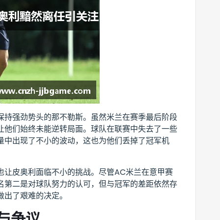
保持强劲势头的那不勒斯。虽然米兰在赛季最后阶段
让他们始终未能逆转局面。球队在联赛中失去了一些
量中出现了不小的波动，这也为他们丢掉了冠军机
也让皮奥利面临不小的挑战。尽管AC米兰在意甲赛
名第二是对球队努力的认可，但与冠军的差距依然存
做出了艰难的决定。
与争议