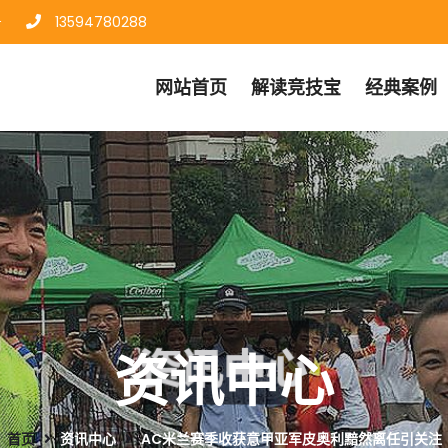
号
13594780288
网站首页
解读竞技宝
经典案例
资讯中心
首页
资讯中心
AC米兰赛季收获意甲亚军皮奥利黯然离任引关注