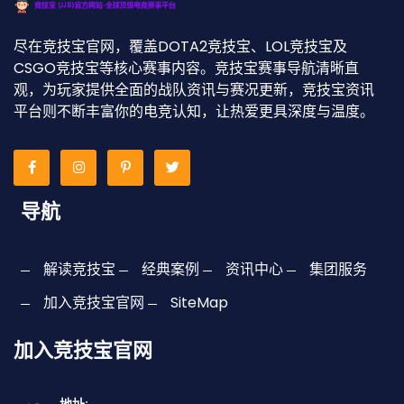
尽在竞技宝官网，覆盖DOTA2竞技宝、LOL竞技宝及
CSGO竞技宝等核心赛事内容。竞技宝赛事导航清晰直
观，为玩家提供全面的战队资讯与赛况更新，竞技宝资讯
平台则不断丰富你的电竞认知，让热爱更具深度与温度。
导航
解读竞技宝
经典案例
资讯中心
集团服务
加入竞技宝官网
SiteMap
加入竞技宝官网