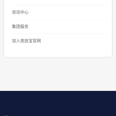
资讯中心
集团服务
加入竞技宝官网